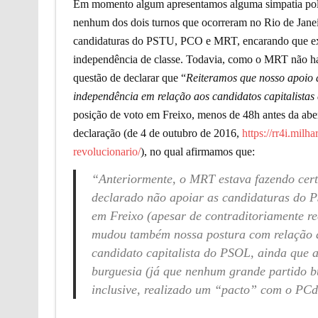
Em momento algum apresentamos alguma simpatia polít
nenhum dos dois turnos que ocorreram no Rio de Janei
candidaturas do PSTU, PCO e MRT, encarando que expr
independência de classe. Todavia, como o MRT não hav
questão de declarar que “
Reiteramos que nosso apoio 
independência em relação aos candidatos capitalistas
posição de voto em Freixo, menos de 48h antes da abe
declaração (de 4 de outubro de 2016,
https://rr4i.mil
revolucionario/
), no qual afirmamos que:
“
A
nteriormente, o MRT estava fazendo cert
declarado não apoiar as candidaturas do 
em Freixo (apesar de contraditoriamente r
mudou também nossa postura com relação
candidato capitalista do PSOL, ainda que 
burguesia (já que nenhum grande partido b
inclusive, realizado um “pacto” com o PC