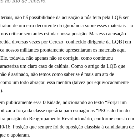
o no Rio de Janeiro.
eriais, não há possibilidade da acusação a nós feita pela LQB ser
tratou de um erro decorrente da ignorância sobre esses materiais – o
nos criticar sem antes estudar nossa posição. Mas essa acusação
repetida diversas vezes por Cerezo [conhecido dirigente da LQB] em
ca nossos militantes prontamente apresentaram os materiais aqui
 Ele, todavia, não apenas não se corrigiu, como continuou
caracteriza um claro caso de calúnia. Como o artigo da LQB que
não é assinado, não temos como saber se é mais um ato de
o como um todo abraçou essa mentira (talvez por equivocadamente
).
m publicamente essa falsidade, adicionando ao texto
“Forjar um
obilizar a força da classe operária para esmagar as “PECs do fim do
deira posição do Reagrupamento Revolucionário, conforme consta em
0/16. Posição que sempre foi de oposição classista à candidatura de
 que o apoiaram.