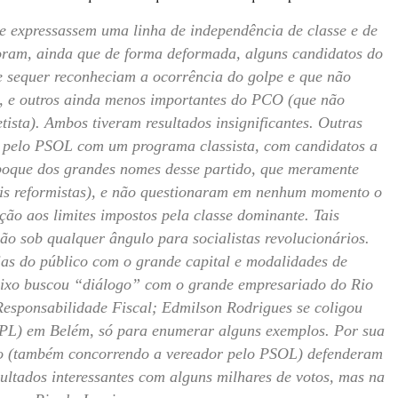
e expressassem uma linha de independência de classe e de
oram, ainda que de forma deformada, alguns candidatos do
sequer reconheciam a ocorrência do golpe e que não
, e outros ainda menos importantes do PCO (que não
tista). Ambos tiveram resultados insignificantes. Outras
 pelo PSOL com um programa classista, com candidatos a
eboque dos grandes nomes desse partido, que meramente
ais reformistas), e não questionaram em nenhum momento o
ão aos limites impostos pela classe dominante. Tais
 sob qualquer ângulo para socialistas revolucionários.
ias do público com o grande capital e modalidades de
reixo buscou “diálogo” com o grande empresariado do Rio
 Responsabilidade Fiscal; Edmilson Rodrigues se coligou
PPL) em Belém, só para enumerar alguns exemplos. Por sua
io (também concorrendo a vereador pelo PSOL) defenderam
ultados interessantes com alguns milhares de votos, mas na