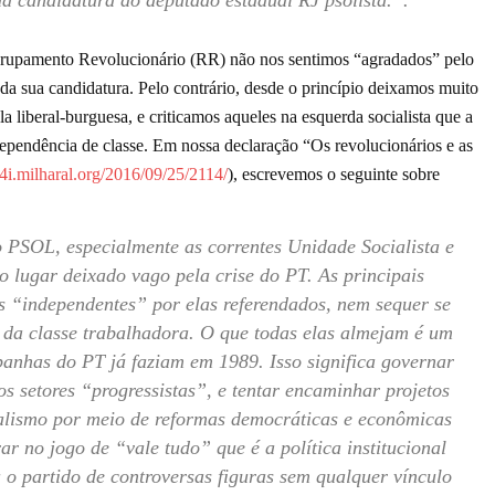
 candidatura do deputado estadual RJ psolista.”.
grupamento Revolucionário (RR) não nos sentimos “agradados” pelo
a sua candidatura. Pelo contrário, desde o princípio deixamos muito
la liberal-burguesa, e criticamos aqueles na esquerda socialista que a
endência de classe. Em nossa declaração “Os revolucionários e as
rr4i.milharal.org/2016/09/25/2114/
), escrevemos o seguinte sobre
o PSOL, especialmente as correntes Unidade Socialista e
 lugar deixado vago pela crise do PT. As principais
s “independentes” por elas referendados, nem sequer se
 da classe trabalhadora. O que todas elas almejam é um
nhas do PT já faziam em 1989. Isso significa governar
s setores “progressistas”, e tentar encaminhar projetos
alismo por meio de reformas democráticas e econômicas
ar no jogo de “vale tudo” que é a política institucional
o partido de controversas figuras sem qualquer vínculo