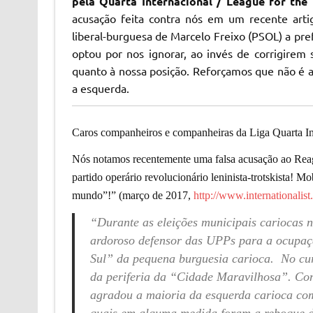
pela Quarta Internacional / League for the 
acusação feita contra nós em um recente arti
liberal-burguesa de Marcelo Freixo (PSOL) a pre
optou por nos ignorar, ao invés de corrigirem 
quanto à nossa posição. Reforçamos que não é at
a esquerda.
Caros companheiros e companheiras da Liga Quarta Inte
Nós notamos recentemente uma falsa acusação ao Rea
partido operário revolucionário leninista-trotskista! M
mundo”!” (março de 2017,
http://www.internationali
“Durante as eleições municipais cariocas 
ardoroso defensor das UPPs para a ocupaçã
Sul” da pequena burguesia carioca. No cu
da periferia da “Cidade Maravilhosa”. Co
agradou a maioria da esquerda carioca c