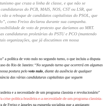
nismo que cruza a linha de classe, e que não se
das candidaturas do PCB, MAIS, NOS, CST ou LSR, que
s vão a reboque de candidatos capitalistas do PSOL, que
”, como Freixo declarou durante sua campanha.
ossibilidade de voto de protesto que daríamos ao MRT.
 nas candidaturas proletárias do PSTU e PCO (mantendo
 tais organizações, que já discutimos em nossa
” a política de voto nulo no segundo turno, o que incluiu a disputa
caso do Rio de Janeiro: “
No segundo turno que ocorrerá em algumas
 nossa postura pelo
voto nulo
, diante da ausência de qualquer
úncia das várias candidaturas capitalistas que seguem
rasileira e a necessidade de um programa classista e revolucionário”
6/a-crise-politica-brasileira-e-a-necessidade-de-um-programa-classista-
ura de Freixo e àqueles na esquerda socialista que a apoiaram: