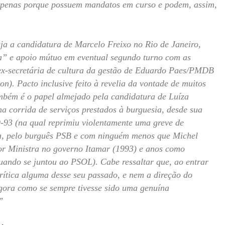
 apenas porque possuem mandatos em curso e podem, assim,
ja a candidatura de Marcelo Freixo no Rio de Janeiro,
rna” e apoio mútuo em eventual segundo turno com as
ex-secretária de cultura da gestão de Eduardo Paes/PMDB
). Pacto inclusive feito à revelia da vontade de muitos
mbém é o papel almejado pela candidatura de Luíza
a corrida de serviços prestados à burguesia, desde sua
-93 (na qual reprimiu violentamente uma greve de
ha, pelo burguês PSB e com ninguém menos que Michel
or Ministra no governo Itamar (1993) e anos como
uando se juntou ao PSOL). Cabe ressaltar que, ao entrar
ítica alguma desse seu passado, e nem a direção do
 agora como se sempre tivesse sido uma genuína
”