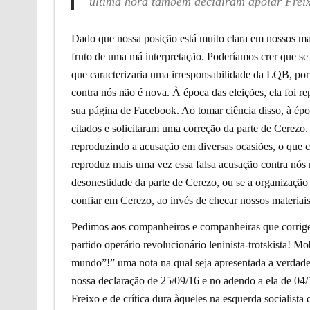
última hora também decidiram apoiar Freix
Dado que nossa posição está muito clara em nossos mat
fruto de uma má interpretação. Poderíamos crer que se 
que caracterizaria uma irresponsabilidade da LQB, por 
contra nós não é nova. À época das eleições, ela foi 
sua página de Facebook. Ao tomar ciência disso, à épo
citados e solicitaram uma correção da parte de Cerezo.
reproduzindo a acusação em diversas ocasiões, o que 
reproduz mais uma vez essa falsa acusação contra nós 
desonestidade da parte de Cerezo, ou se a organizaçã
confiar em Cerezo, ao invés de checar nossos materiais
Pedimos aos companheiros e companheiras que corrige
partido operário revolucionário leninista-trotskista! M
mundo”!”
uma nota na qual seja apresentada a verda
nossa declaração de 25/09/16 e no adendo a ela de 04/1
Freixo e de crítica dura àqueles na esquerda socialista