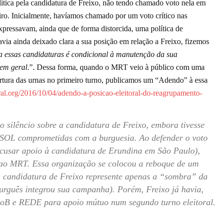
ica pela candidatura de Freixo, não tendo chamado voto nela em
ro. Inicialmente, havíamos chamado por um voto crítico nas
essavam, ainda que de forma distorcida, uma política de
ia ainda deixado clara a sua posição em relação a Freixo, fizemos
a essas candidaturas é condicional à manutenção da sua
 em geral
.”. Dessa forma, quando o MRT veio à público com uma
rtura das urnas no primeiro turno, publicamos um
“Adendo” à essa
haral.org/2016/10/04/adendo-a-posicao-eleitoral-do-reagrupamento-
o silêncio sobre a candidatura de Freixo, embora tivesse
PSOL comprometidas com a burguesia. Ao defender o voto
ecusar apoio à candidatura de Erundina em São Paulo),
 ao MRT.
Essa organização se colocou a reboque de um
a candidatura de Freixo represente apenas a “sombra” da
urguês integrou sua campanha). Porém, Freixo já havia,
doB e REDE para apoio mútuo num segundo turno eleitoral.