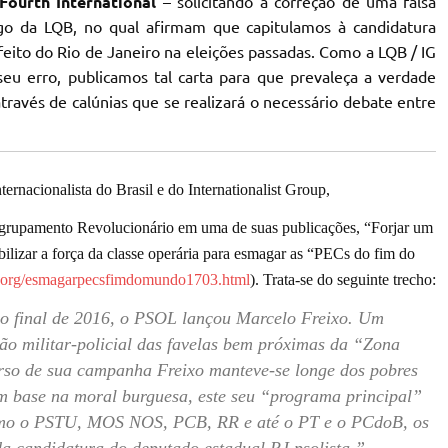
Fourth International
– solicitando a correção de uma falsa
go da LQB, no qual afirmam que capitulamos à candidatura
feito do Rio de Janeiro na eleições passadas. Como a LQB / IG
seu erro, publicamos tal carta para que prevaleça a verdade
ravés de calúnias que se realizará o necessário debate entre
rnacionalista do Brasil e do Internationalist Group,
grupamento Revolucionário em uma de suas publicações, “Forjar um
obilizar a força da classe operária para esmagar as “PECs do fim do
st.org/esmagarpecsfimdomundo1703.html
). Trata-se do seguinte trecho:
no final de 2016, o PSOL lançou Marcelo Freixo. Um
o militar-policial das favelas bem próximas da “Zona
rso de sua campanha Freixo manteve-se longe dos pobres
m base na moral burguesa, este seu “programa principal”
omo o PSTU, MOS NOS, PCB, RR e até o PT e o PCdoB, os