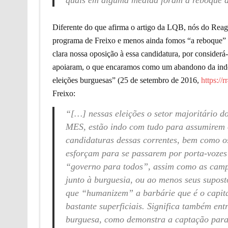
quais em alguma medida foram a reboque da
Diferente do que afirma o artigo da LQB, nós do Rea
programa de Freixo e menos ainda fomos “a reboque” d
clara nossa oposição à essa candidatura, por considerá-
apoiaram, o que encaramos como um abandono da indep
eleições burguesas” (25 de setembro de 2016,
https://
Freixo:
“[…] nessas eleições o setor majoritário d
MES, estão indo com tudo para assumirem o
candidaturas dessas correntes, bem como o
esforçam para se passarem por porta-vozes
“governo para todos”, assim como as campa
junto à burguesia, ou ao menos seus suposto
que “humanizem” a barbárie que é o capit
bastante superficiais. Significa também entr
burguesa, como demonstra a captação para 