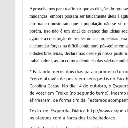
Aproveitamos para reafirmar que as eleições burguesa
mudanças, embora possam ser taticamente úteis à agit
em branco mostra
ra
m que a população não se vê rep
porém, isso não é um sinal de avanço das ideias soci
agora é a construção de frentes únicas proletárias pa
a acumular forças na
difícil conjuntura pós-golpe em
cidades brasileiras, declaramos desde já nossa postura
trabalhadora, assim como a denúncia das várias candid
* Faltando meros dois dias para o primeiro turn
Freixo através de posts em seus perfis no Faceb
Carolina Cacau. No dia 14 de outubro, o Esquer
de votar em Freixo (no segundo turno). Mesmo r
afirmaram, de forma tímida: “estamos acompanh
Texto no Esquerda Diário: http://www.esquerdad
os-ataques-com-a-forca-dos-trabalhadores
Print da página da então candidata a veread