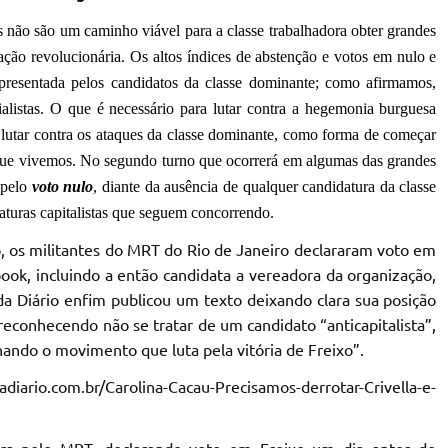
s não são um caminho viável para a classe trabalhadora obter grandes
ação revolucionária. Os altos índices de abstenção e votos em nulo e
resentada pelos candidatos da classe dominante; como afirmamos,
alistas. O que é necessário para lutar contra a hegemonia burguesa
ra lutar contra os ataques da classe dominante, como forma de começar
 que vivemos. No segundo turno que ocorrerá
em algumas das grandes
 pelo
voto nulo
, diante da ausência de qualquer candidatura da classe
aturas capitalistas que seguem concorrendo.
o, os militantes do MRT do Rio de Janeiro declararam voto em
ook, incluindo a então candidata a vereadora da organização,
da Diário enfim publicou um texto deixando clara sua posição
econhecendo não se tratar de um candidato “anticapitalista”,
ando o movimento que luta pela vitória de Freixo”.
iario.com.br/Carolina-Cacau-Precisamos-derrotar-Crivella-e-
ora pelo MRT, declarando voto em Freixo um dia antes do