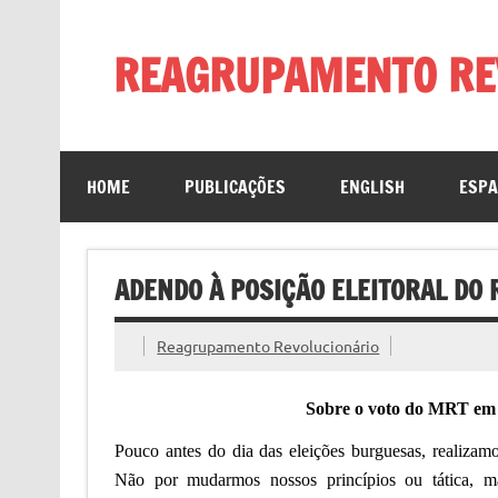
Skip
to
content
REAGRUPAMENTO RE
HOME
PUBLICAÇÕES
ENGLISH
ESP
ADENDO À POSIÇÃO ELEITORAL D
Reagrupamento Revolucionário
Sobre o voto do MRT em 
Pouco antes do dia das eleições burguesas, realizam
N
ão por mudarmos nossos princípios ou tática,