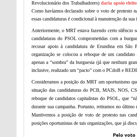
Revolucionário dos Trabalhadores)
daria apoio elei
Como havíamos declarado sobre o voto de protesto nas
essas candidaturas é condicional à manutenção da sua i
Anteriormente, o MRT estava fazendo certo silêncio s
candidaturas do PSOL comprometidas com a burguesi
recusar apoio à
candidatura de Erundina em São P
organização se colocou a reboque d
e um
candidato
apenas a
“sombra” da burguesia (já que nenhum grand
inclusive, realizado um “pacto” com o PCdoB e REDE 
Consideramos a posição do MRT um oportunis
mo que
situação das candidaturas do PCB, MAIS, NOS, 
reboque de candidatos capitalistas do PSOL, que 
durante sua campanha. Portanto, retiramos no último
Mantivemos a posição de voto de protesto nas cand
posições oportunistas de tais organizações, que já dis
Pelo voto