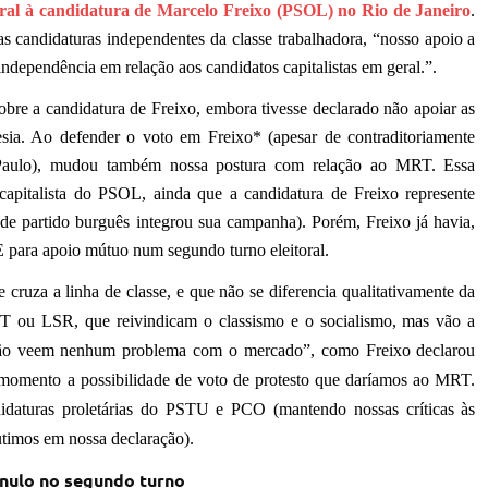
toral à candidatura de Marcelo Freixo (PSOL) no Rio de Janeiro
.
 candidaturas independentes da classe trabalhadora, “nosso apoio a
ndependência em relação aos candidatos capitalistas em geral.”.
obre a candidatura de Freixo, embora tivesse declarado não apoiar as
a. Ao defender o voto em Freixo* (apesar de contraditoriamente
aulo), mudou também nossa postura com relação ao MRT. Essa
 capitalista do PSOL,
ainda que
a candidatura de Freixo represente
e partido burguês integrou sua campanha). Porém, Freixo já havia,
para apoio mútuo num segundo turno eleitoral.
 cruza a linha de classe,
e
que não se diferencia qualitativamente da
CST ou LSR,
que reivindicam o classismo e o socialismo, mas
vão
a
“não veem nenhum problema com o mercado”, como Freixo declarou
 momento a possibilidade de voto de protesto que daríamos ao MRT.
idaturas proletárias do PSTU e PCO (mantendo nossas críticas às
cutimos
em nossa declaração
).
 nulo no segundo turno