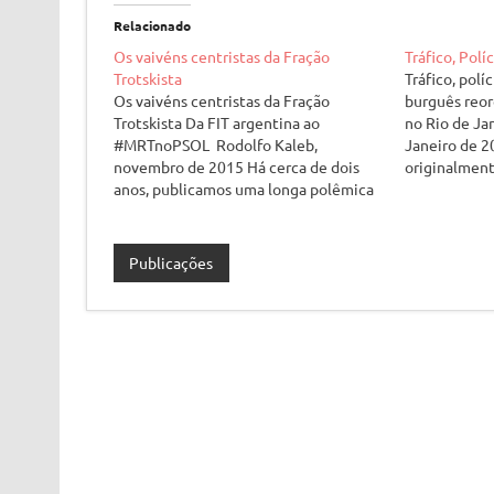
Relacionado
Os vaivéns centristas da Fração
Tráfico, Polí
Trotskista
Tráfico, polí
Os vaivéns centristas da Fração
burguês reor
Trotskista Da FIT argentina ao
no Rio de Ja
#MRTnoPSOL Rodolfo Kaleb,
Janeiro de 2
novembro de 2015 Há cerca de dois
originalment
anos, publicamos uma longa polêmica
Lenin em de
com a Fração Trotskista [1],
publicado em
organização internacional do PTS
A presente v
argentino e cuja seção no Brasil é o
revisão adi
Publicações
MRT (antiga LER-QI) [2]. Essa polêmica
tratava da construção do…