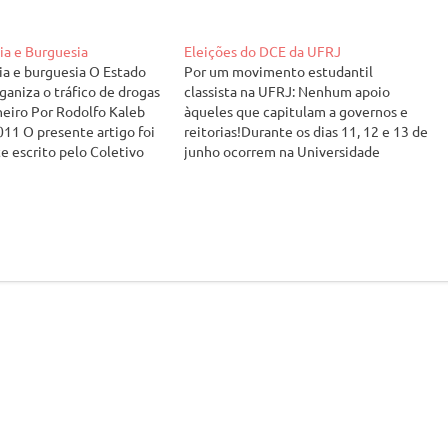
cia e Burguesia
Eleições do DCE da UFRJ
cia e burguesia O Estado
Por um movimento estudantil
ganiza o tráfico de drogas
classista na UFRJ: Nenhum apoio
neiro Por Rodolfo Kaleb
àqueles que capitulam a governos e
011 O presente artigo foi
reitorias!Durante os dias 11, 12 e 13 de
e escrito pelo Coletivo
junho ocorrem na Universidade
zembro de 2010 e
Federal do Rio de Janeiro (UFRJ) as
 janeiro do ano seguinte.
eleições para a nova gestão do
ersão possui notas de
“Diretório Central de Estudantes
cionadas…
Mário Prata”. Reproduzimos a seguir
duas notas…