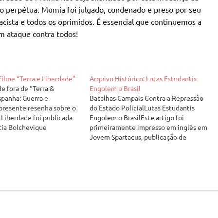
ão perpétua. Mumia foi julgado, condenado e preso por seu
racista e todos os oprimidos. É essencial que continuemos a
m ataque contra todos!
ilme “Terra e Liberdade”
Arquivo Histórico: Lutas Estudantis
e fora de “Terra &
Engolem o Brasil
panha: Guerra e
Batalhas Campais Contra a Repressão
presente resenha sobre o
do Estado PolicialLutas Estudantis
& Liberdade foi publicada
Engolem o BrasilEste artigo foi
cia Bolchevique
primeiramente impresso em inglês em
l em "1917" No. 18
Jovem Spartacus, publicação de
tradução para o português
juventude da Liga Espartaquista dos
a pelo Reagrupamento
Estados Unidos, em Julho/Agosto de
rio em setembro de 2012,
1977. Ele relata a luta dos estudantes
versão disponível…
brasileiros contra a ditadura militar e
aponta a necessidade estratégica…