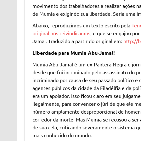
movimento dos trabalhadores a realizar ações n
de Mumia e exigindo sua liberdade. Seria uma im
Abaixo, reproduzimos um texto escrito pela
Tend
original nós reivindicamos
, e que se engajou po
Jamal. Traduzido a partir do original em:
http://
Liberdade para Mumia Abu-Jamal!
Mumia Abu-Jamal é um ex-Pantera Negra e jornali
desde que foi incriminado pelo assassinato do po
incriminado por causa de seu passado político e 
agentes públicos da cidade da Filadélfia e da po
era um apoiador. Isso ficou claro em seu julgam
ilegalmente, para convencer o júri de que ele me
número amplamente desproporcional de homens n
corredor da morte. Mas Mumia se recusou a ser a
de sua cela, criticando severamente o sistema que
mais conhecido do mundo.