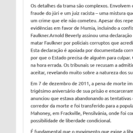
Os detalhes da trama são complexos. Envolvem co
fraude do júri e um juiz racista – uma mistura q
um crime que ele não cometeu. Apesar dos repeti
evidências em favor de Mumia, incluindo a con
Faulkner.Arnold Beverly assinou uma declaração
matar Faulkner por policiais corruptos que acred
Esta declaração é apoiada por documentada corru
por que o Estado precisa de alguém para culpar
na hora errada. Os tribunais se recusam a admiti
aceitar, revelando muito sobre a natureza dos su
Em 7 de dezembro de 2011, a pena de morte impo
trigésimo aniversário de sua prisão e encarcerame
anunciou que estava abandonando as tentativas
corredor da morte e foi transferido para a popula
Mahoney, em Frackville, Pensilvânia, onde foi c
possibilidade de liberdade condicional.
É fundamental que o movimento que exige a lib