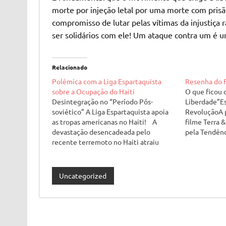
morte por injeção letal por uma morte com pris
compromisso de lutar pelas vítimas da injustiça 
ser solidários com ele! Um ataque contra um é u
Relacionado
Polêmica com a Liga Espartaquista
Resenha do F
sobre a Ocupação do Haiti
O que ficou d
Desintegração no “Período Pós-
Liberdade”Es
soviético” A Liga Espartaquista apoia
RevoluçãoA 
as tropas americanas no Haiti! A
filme Terra 
devastação desencadeada pelo
pela Tendên
recente terremoto no Haiti atraiu
Internaciona
consideravelmente a atenção do
(1996). Sua 
mundo, com a situação das massas
foi realizad
haitianas ganhando enorme simpatia
Revolucioná
Uncategorized
entre amplos setores da população dos
a partir da 
EUA. A urgência imediata da situação
e…