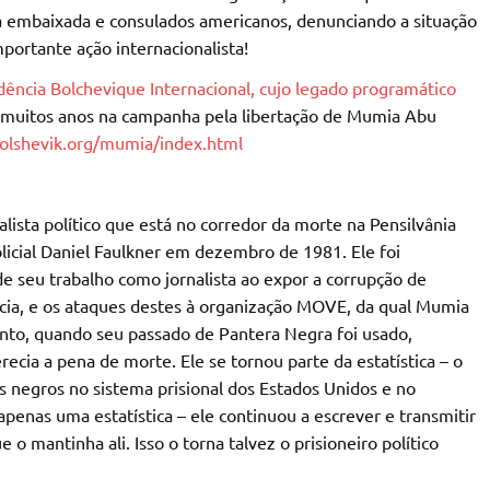
a embaixada e consulados americanos, denunciando a situação
portante ação internacionalista!
ência Bolchevique Internacional, cujo legado programático
r muitos anos na campanha pela libertação de Mumia Abu
bolshevik.org/mumia/index.html
sta político que está no corredor da morte na Pensilvânia
licial Daniel Faulkner em dezembro de 1981. Ele foi
de seu trabalho como jornalista ao expor a corrupção de
lícia, e os ataques destes à organização MOVE, da qual Mumia
ento, quando seu passado de Pantera Negra foi usado,
recia a pena de morte. Ele se tornou parte da estatística – o
egros no sistema prisional dos Estados Unidos e no
penas uma estatística – ele continuou a escrever e transmitir
 o mantinha ali. Isso o torna talvez o prisioneiro político