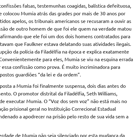
nfissões falsas, testemunhas coagidas, balística defeituosa,
ue colocou Mumia atrás das grades por mais de 30 anos por
dos apelos, os tribunais americanos se recusaram a ouvir as
fissão de outro homem de que foi ele quem na verdade matou
 afirmando que ele foi um dos dois homens contratados para
itavam que Faulkner estava delatando suas atividades ilegais.
pção da polícia da Filadélfia na época e explica exatamente
. Convenientemente para eles, Mumia se viu na esquina errada
r essa confissão como prova. É muito incriminadora para
postos guardiões “da lei e da ordem”.
sta a Mumia foi finalmente suspensa, dois dias antes do
nto. O promotor distrital da Filadélfia, Seth Williams,
 de executar Mumia. O “Voz dos sem voz” não está mais no
ção prisional geral no Instituição Correcional Estadual
ondenado a apodrecer na prisão pelo resto de sua vida sem a
erdade de Mumia não seja silenciado por esta mudança da