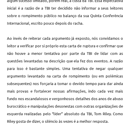
algum sucesso limitado, porém real, à custa da TBI. Essa expectativa
inicial é a razão de a TBI ter decidido não informar a seus leitores
sobre o rompimento público no balanço da sua Quinta Conferência
Internacional, escrito pouco depois do racha.
Ao invés de reiterar cada argumento já exposto, nós convidamos o
leitor a verificar por si próprio esta carta de ruptura e confirmar que
não houve a menor tentativa por parte da TBI de lidar com as
questões levantadas na descrição que ela fez dos eventos. A razão
para isso é bastante simples. Uma tentativa de negar qualquer
argumento levantado na carta de rompimento (ou em polêmicas
subsequentes) nos forçaria a tomar o devido tempo para dar ainda
mais provas e fortalecer nossas afirmações, indo cada vez mais
fundo nos escandalosos e vergonhosos detalhes dos anos de abuso
burocrático e manipulações desonestas com outras organizações de
esquerda realizadas pelo “líder” absoluto da TBI, Tom Riley. Como
Riley gosta de dizer, o silêncio às vezes é a melhor resposta.