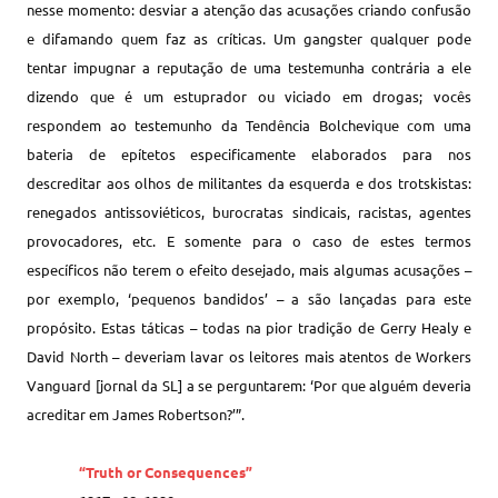
nesse momento: desviar a atenção das acusações criando confusão
e difamando quem faz as críticas. Um gangster qualquer pode
tentar impugnar a reputação de uma testemunha contrária a ele
dizendo que é um estuprador ou viciado em drogas; vocês
respondem ao testemunho da Tendência Bolchevique com uma
bateria de epítetos especificamente elaborados para nos
descreditar aos olhos de militantes da esquerda e dos trotskistas:
renegados antissoviéticos, burocratas sindicais, racistas, agentes
provocadores, etc. E somente para o caso de estes termos
específicos não terem o efeito desejado, mais algumas acusações –
por exemplo, ‘pequenos bandidos’ – a são lançadas para este
propósito. Estas táticas – todas na pior tradição de Gerry Healy e
David North – deveriam lavar os leitores mais atentos de Workers
Vanguard [jornal da SL] a se perguntarem: ‘Por que alguém deveria
acreditar em James Robertson?’”.
“Truth or Consequences”