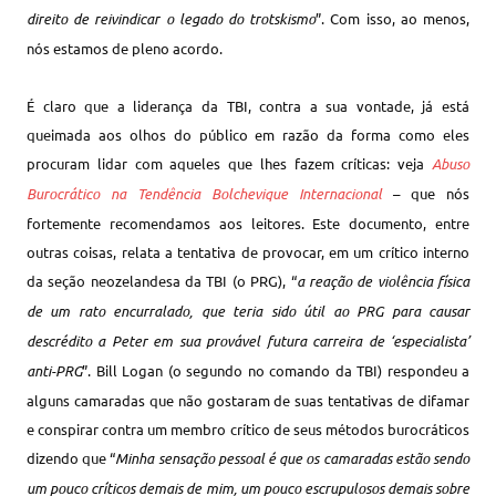
direito de reivindicar o legado do trotskismo
”. Com isso, ao menos,
nós estamos de pleno acordo.
É claro que a liderança da TBI, contra a sua vontade, já está
queimada aos olhos do público em razão da forma como eles
procuram lidar com aqueles que lhes fazem críticas: veja
Abuso
Burocrático na Tendência Bolchevique Internacional
– que nós
fortemente recomendamos aos leitores. Este documento, entre
outras coisas, relata a tentativa de provocar, em um crítico interno
da seção neozelandesa da TBI (o PRG), “
a reação de violência física
de um rato encurralado, que teria sido útil ao PRG para causar
descrédito a Peter em sua provável futura carreira de ‘especialista’
anti-PRG
”. Bill Logan (o segundo no comando da TBI) respondeu a
alguns camaradas que não gostaram de suas tentativas de difamar
e conspirar contra um membro crítico de seus métodos burocráticos
dizendo que “
Minha sensação pessoal é que os camaradas estão sendo
um pouco críticos demais de mim, um pouco escrupulosos demais sobre