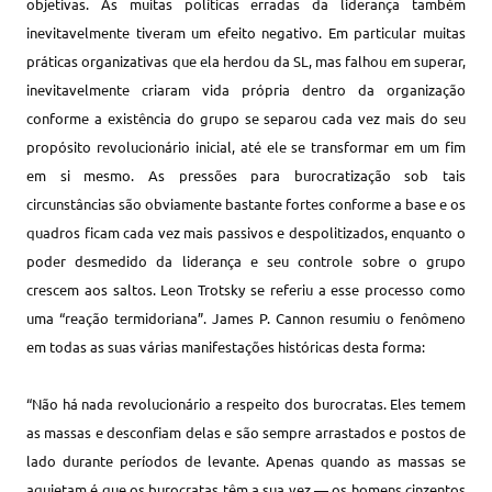
objetivas. As muitas políticas erradas da liderança também
inevitavelmente tiveram um efeito negativo. Em particular muitas
práticas organizativas que ela herdou da SL, mas falhou em superar,
inevitavelmente criaram vida própria dentro da organização
conforme a existência do grupo se separou cada vez mais do seu
propósito revolucionário inicial, até ele se transformar em um fim
em si mesmo. As pressões para burocratização sob tais
circunstâncias são obviamente bastante fortes conforme a base e os
quadros ficam cada vez mais passivos e despolitizados, enquanto o
poder desmedido da liderança e seu controle sobre o grupo
crescem aos saltos. Leon Trotsky se referiu a esse processo como
uma “reação termidoriana”. James P. Cannon resumiu o fenômeno
em todas as suas várias manifestações históricas desta forma:
“Não há nada revolucionário a respeito dos burocratas. Eles temem
as massas e desconfiam delas e são sempre arrastados e postos de
lado durante períodos de levante. Apenas quando as massas se
aquietam é que os burocratas têm a sua vez — os homens cinzentos