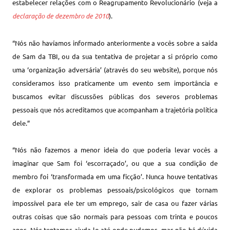
estabelecer relações com o Reagrupamento Revolucionário (veja a
declaração de dezembro de 2010
).
“Nós não havíamos informado anteriormente a vocês sobre a saída
de Sam da TBI, ou da sua tentativa de projetar a si próprio como
uma ‘organização adversária’ (através do seu website), porque nós
consideramos isso praticamente um evento sem importância e
buscamos evitar discussões públicas dos severos problemas
pessoais que nós acreditamos que acompanham a trajetória política
dele.”
“Nós não fazemos a menor ideia do que poderia levar vocês a
imaginar que Sam foi ‘escorraçado’, ou que a sua condição de
membro foi ‘transformada em uma ficção’. Nunca houve tentativas
de explorar os problemas pessoais/psicológicos que tornam
impossível para ele ter um emprego, sair de casa ou fazer várias
outras coisas que são normais para pessoas com trinta e poucos
anos. Nós tentamos ajuda-lo até onde pudemos, mas não há dúvida