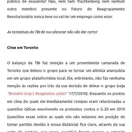
público de esquerda? Não, nem Sam Trachtenberg nem nenhum
outro membro presente ou futuro do Reagrupamento
Revolucionário nunca teve ou vai ter um emprego como esse.
As tentativas da TBI de nos silenciar não vão dar certo!
Crise em Toronto
O balanço da TBI faz menção a um proeminente camarada de
Toronto que deixou o grupo para se tornar um ativista anarquista
em um grupo plataformista local. Ele, entretanto, não faz nenhuma
menção às razões por trás da sua decisão de deixar o grupo (veja
“Brandon Gray’s Resignation Letter”
17/7/2010). Enquanto os pontos
em cima do quais ele imediatamente rompeu eram relacionadas a
questões táticas envolvendo os protestos contra o G-20 em 2010
(questões essas sobre as quais nós não estamos em posição de
tomar partido devido à nossa distância) fica claro, através da sua
carta de ruptura, que essas questões foram apenas o estopim