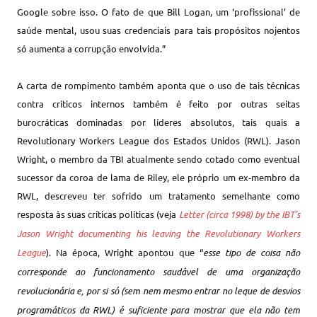
Google sobre isso. O fato de que Bill Logan, um ‘profissional’ de
saúde mental, usou suas credenciais para tais propósitos nojentos
só aumenta a corrupção envolvida.”
A carta de rompimento também aponta que o uso de tais técnicas
contra críticos internos também é feito por outras seitas
burocráticas dominadas por líderes absolutos, tais quais a
Revolutionary Workers League dos Estados Unidos (RWL). Jason
Wright, o membro da TBI atualmente sendo cotado como eventual
sucessor da coroa de lama de Riley, ele próprio um ex-membro da
RWL, descreveu ter sofrido um tratamento semelhante como
resposta às suas críticas políticas (veja
Letter (circa 1998) by the IBT’s
Jason Wright documenting his leaving the Revolutionary Workers
League
). Na época, Wright apontou que “
esse tipo de coisa não
corresponde ao funcionamento saudável de uma organização
revolucionária e, por si só (sem nem mesmo entrar no leque de desvios
programáticos da RWL) é suficiente para mostrar que ela não tem