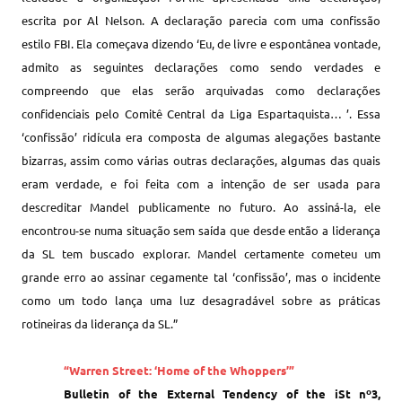
escrita por Al Nelson. A declaração parecia com uma confissão
estilo FBI. Ela começava dizendo ‘Eu, de livre e espontânea vontade,
admito as seguintes declarações como sendo verdades e
compreendo que elas serão arquivadas como declarações
confidenciais pelo Comitê Central da Liga Espartaquista… ’. Essa
‘confissão’ ridícula era composta de algumas alegações bastante
bizarras, assim como várias outras declarações, algumas das quais
eram verdade, e foi feita com a intenção de ser usada para
descreditar Mandel publicamente no futuro. Ao assiná-la, ele
encontrou-se numa situação sem saída que desde então a liderança
da SL tem buscado explorar. Mandel certamente cometeu um
grande erro ao assinar cegamente tal ‘confissão’, mas o incidente
como um todo lança uma luz desagradável sobre as práticas
rotineiras da liderança da SL.”
“Warren Street: ‘Home of the Whoppers’”
Bulletin of the External Tendency of the iSt nº3,