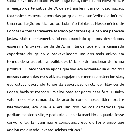
saída de vários apoiadores de longa data, como L. em Nova York, e
a rejeição da tentativa de W. de se transferir para o nosso núcleo,
foram simplesmente ignoradas porque eles eram ‘velhos’ e ‘inúteis’.
Uma explicação política apropriada não foi dada. Nosso núcleo de
Londres é constantemente atacado por razões que não me parecem
justas. Mais recentemente, foi-nos anunciado que nós deveríamos
esperar a ‘provável’ perda de A. na Irlanda, que é uma camarada
experiente do grupo e provavelmente um dos mais ativos em
termos de se adaptar a realidades táticas e de funcionar de forma
proativa. Eu reconheci na época que não era acidente que outro dos
nossos camaradas mais ativos, engajados e menos abstencionistas,
que estava operando longe da supervisão direta de Riley ou de
Logan, havia se tornado um alvo para ser posto para fora. O único
valor de deste camarada, de acordo com o nosso líder local e
internacional, era que ele era um dos poucos camaradas que
podiam manter o site, e portanto, ele seria mantido enquanto fosse
conveniente. Também não é coincidência que ele foi o único que
apoiou-me quando levantei minhas críticas.”