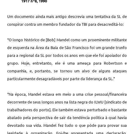
1917
nº8, 1990
Um documento ainda mais antigo descrevia uma tentativa da SL de
conspirar contra um membro fundador da TBI para desacreditá-lo:
“O longo histórico de [Bob] Mandel como um proeminente militante
de esquerda na Área da Baía de São Francisco foi um grande trunfo
para a regional da SL por todos os anos em que ele foi apoiador do
grupo. Hoje, entretanto, ele é uma ameaça para Robertson e
companhia, e, portanto, se tornou um alvo de alguns ataques
particularmente desagradáveis por parte da liderança da SL.”
“Na época, Mandel estava em meio a uma crise pessoal/financeira
decorrente de seus longos anos na lista negra do ILWU [sindicato de
trabalhadores do porto]. Ele também estava perturbado e bastante
abalado pela perspectiva de sair da tendência política à qual havia
devotado sua vida. Mandel fez tudo o que pôde para provar sua
lealdade à organização. Foi-lhe apresentada uma declaração,