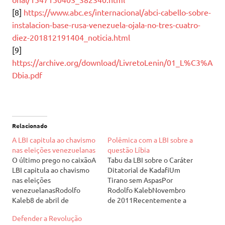
[8]
https://www.abc.es/internacional/abci-cabello-sobre-
instalacion-base-rusa-venezuela-ojala-no-tres-cuatro-
diez-201812191404_noticia.html
[9]
https://archive.org/download/LivretoLenin/01_L%C3%A
Dbia.pdf
Relacionado
A LBI capitula ao chavismo
Polêmica com a LBI sobre a
nas eleições venezuelanas
questão Líbia
O último prego no caixãoA
Tabu da LBI sobre o Caráter
LBI capitula ao chavismo
Ditatorial de KadafiUm
nas eleições
Tirano sem AspasPor
venezuelanasRodolfo
Rodolfo KalebNovembro
Kaleb8 de abril de
de 2011Recentemente a
2013Aqueles que
Liga Bolchevique
Defender a Revolução
acompanham as
Internacionalista (LBI)