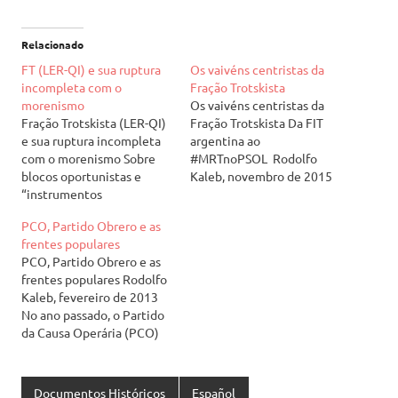
Relacionado
FT (LER-QI) e sua ruptura
Os vaivéns centristas da
incompleta com o
Fração Trotskista
morenismo
Os vaivéns centristas da
Fração Trotskista (LER-QI)
Fração Trotskista Da FIT
e sua ruptura incompleta
argentina ao
com o morenismo Sobre
#MRTnoPSOL Rodolfo
blocos oportunistas e
Kaleb, novembro de 2015
“instrumentos
Há cerca de dois anos,
desafinados” pablistas
publicamos uma longa
PCO, Partido Obrero e as
Por Rodolfo Kaleb, maio de
polêmica com a Fração
frentes populares
2013 A Fração Trotskista –
Trotskista [1], organização
PCO, Partido Obrero e as
Quarta Internacional (FT-
internacional do PTS
frentes populares Rodolfo
QI) é a organização
argentino e cuja seção no
Kaleb, fevereiro de 2013
internacional
Brasil é o MRT (antiga LER-
No ano passado, o Partido
impulsionada pelo PTS
QI) [2]. Essa polêmica
da Causa Operária (PCO)
argentino e da qual a LER-
tratava da construção do…
foi uma das organizações
QI é a seção brasileira.
na esquerda brasileira que
Ao…
criticou a candidatura de
Documentos Históricos
Español