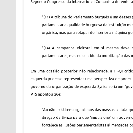
Segundo Congresso da Internacional Comunista defender
“(11) A tribuna do Parlamento burguês é um desses 
parlamentar a qualidade burguesa da instituição m
orgânica, mas para solapar do interior a máquina g
“(14) A campanha eleitoral em si mesma deve
parlamentares, mas no sentido da mobilização das m
Em uma ocasião posterior não relacionada, a FT-QI criti
esquerda pudesse representar uma perspectiva de poder p
governo da organização de esquerda Syriza seria um “gov
PTS apontou que:
“Ao não existirem organismos das massas na luta q
direção da Syriza para que ‘impulsione’ um govern
fortalece as ilusões parlamentaristas alimentadas p