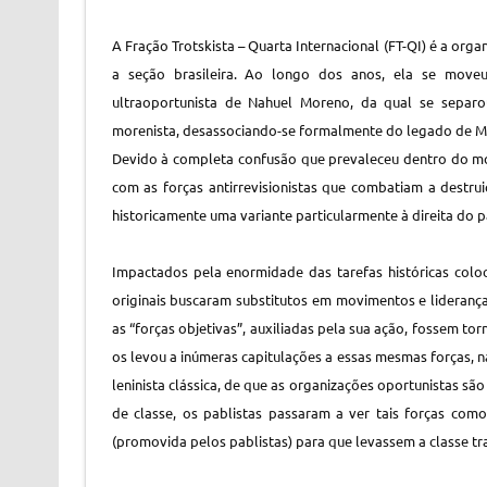
A Fração Trotskista – Quarta Internacional (FT-QI) é a org
a seção brasileira. Ao longo dos anos, ela se moveu
ultraoportunista de Nahuel Moreno, da qual se separo
morenista, desassociando-se formalmente do legado de Mo
Devido à completa confusão que prevaleceu dentro do m
com as forças antirrevisionistas que combatiam a destru
historicamente uma variante particularmente à direita do 
Impactados pela enormidade das tarefas históricas colo
originais buscaram substitutos em movimentos e lideranç
as “forças objetivas”, auxiliadas pela sua ação, fossem to
os levou a inúmeras capitulações a essas mesmas forças, 
leninista clássica, de que as organizações oportunistas sã
de classe, os pablistas passaram a ver tais forças com
(promovida pelos pablistas) para que levassem a classe tr