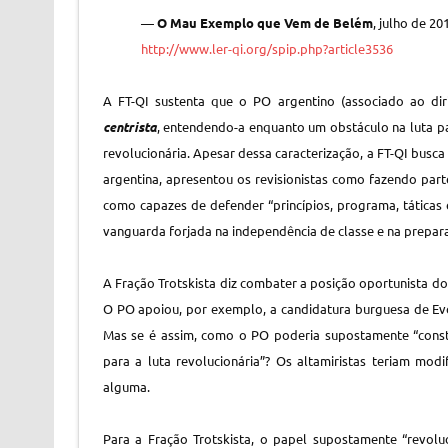
—
O Mau Exemplo que Vem de Belém
, julho de 20
http://www.ler-qi.org/spip.php?article3536
A FT-QI sustenta que o PO argentino (associado ao dir
centrista
, entendendo-a enquanto um obstáculo na luta p
revolucionária. Apesar dessa caracterização, a FT-QI busc
argentina, apresentou os revisionistas como fazendo parte 
como capazes de defender “princípios, programa, táticas e
vanguarda forjada na independência de classe e na prepara
A Fração Trotskista diz combater a posição oportunista d
O PO apoiou, por exemplo, a candidatura burguesa de Evo
Mas se é assim, como o PO poderia supostamente “const
para a luta revolucionária”? Os altamiristas teriam modi
alguma.
Para a Fração Trotskista, o papel supostamente “revol