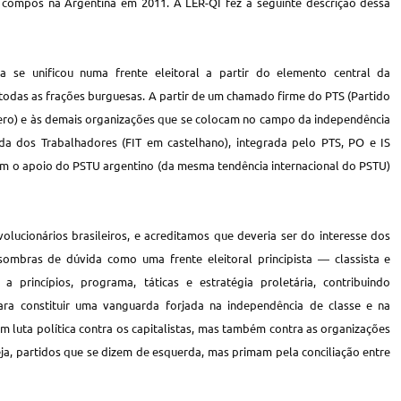
 compôs na Argentina em 2011. A LER-QI fez a seguinte descrição dessa
a se unificou numa frente eleitoral a partir do elemento central da
 todas as frações burguesas. A partir de um chamado firme do PTS (Partido
rero) e às demais organizações que se colocam no campo da independência
da dos Trabalhadores (FIT em castelhano), integrada pelo PTS, PO e IS
om o apoio do PSTU argentino (da mesma tendência internacional do PSTU)
lucionários brasileiros, e acreditamos que deveria ser do interesse dos
ombras de dúvida como uma frente eleitoral principista ― classista e
 princípios, programa, táticas e estratégia proletária, contribuindo
ra constituir uma vanguarda forjada na independência de classe e na
m luta política contra os capitalistas, mas também contra as organizações
eja, partidos que se dizem de esquerda, mas primam pela conciliação entre