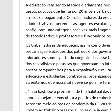
A educação vem sendo atacada diariamente nos ú
gastos públicos que limita por 20 anos a verba 
atrasos de pagamento. Os trabalhadores da educ
administrativos, merendeiras, agentes escolares,
configuram uma categoria cada vez mais fragme
de terceirizados, e professores e funcionários t
Os trabalhadores da educação, assim como divers
precarização e ataques dos patrões e dos governo
educadores somos parte do conjunto da classe tr
dos capitalistas e parasitas que governam no int
nossos companheiros para a organização e militân
educação e estudantes combativos, organizamos 
acreditamos que nossa luta deve se guiar, e for
Já não bastasse a precariedade tão habitual das 
agora planejam e executam a política de reaber
setor em meio ao caos da pandemia da COVID-19
voltem ao trabalho presencial, coisa que já vêm