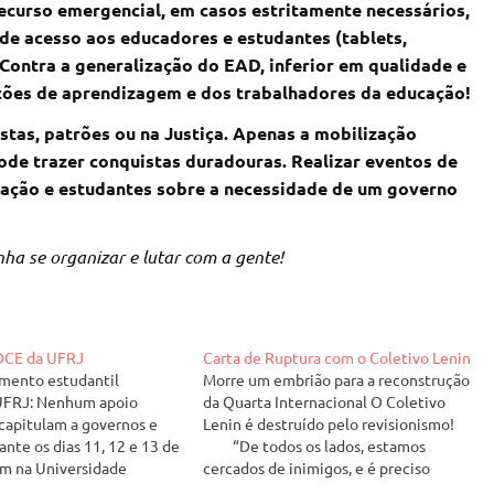
 recurso emergencial, em casos estritamente necessários,
de acesso aos educadores e estudantes (tablets,
Contra a generalização do EAD, inferior em qualidade e
ições de aprendizagem e dos trabalhadores da educação!
stas, patrões ou na Justiça. Apenas a mobilização
de trazer conquistas duradouras. Realizar eventos de
cação e estudantes sobre a necessidade de um governo
ha se organizar e lutar com a gente!
 DCE da UFRJ
Carta de Ruptura com o Coletivo Lenin
mento estudantil
Morre um embrião para a reconstrução
 UFRJ: Nenhum apoio
da Quarta Internacional O Coletivo
capitulam a governos e
Lenin é destruído pelo revisionismo!
ante os dias 11, 12 e 13 de
“De todos os lados, estamos
em na Universidade
cercados de inimigos, e é preciso
io de Janeiro (UFRJ) as
marchar quase constantemente