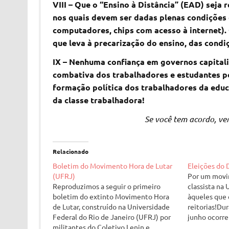
VIII – Que o “Ensino à Distância” (EAD) seja
nos quais devem ser dadas plenas condições 
computadores, chips com acesso à internet). 
que leva à precarização do ensino, das cond
IX – Nenhuma confiança em governos capitali
combativa dos trabalhadores e estudantes po
formação política dos trabalhadores da edu
da classe trabalhadora!
Se você tem acordo, ven
Relacionado
Boletim do Movimento Hora de Lutar
Eleições do
(UFRJ)
Por um movi
Reproduzimos a seguir o primeiro
classista na
boletim do extinto Movimento Hora
àqueles que 
de Lutar, construído na Universidade
reitorias!Dur
Federal do Rio de Janeiro (UFRJ) por
junho ocorr
militantes do Coletivo Lenin e
Federal do R