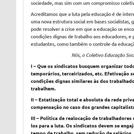
sociedade, mas sim com um compromisso coletivo
Acreditamos que a luta pela educação é de inte
uma nova estrutura social em bases socialistas,
pode resolver a crise em que a educação se encon
condições dignas de trabalho aos educadores, e
estudantes, como também o controle da educação
Nós, o Coletivo Educação Soci
I – Que os sindicatos busquem organizar todo
temporários, terceirizados, etc. Efetivação 
condições dignas similares às dos trabalhad
trabalhem.
II – Estatização total e absoluta da rede pri
compensação no caso dos grandes capitalista
III – Política de realocação de trabalhadore
los para a luta. Os sindicatos devem se eng
tempo de trabalho, sem redução de salários.