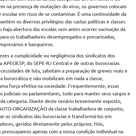
m na presença de mutações do vírus, os governos colocam
 escolar em risco de se contaminar. É uma continuidade da
ntém os diversos privilégios das castas políticas e classes
haja abertura das escolas sem antes ocorrer vacinação da
 para os trabalhadores desempregados e precarizados,
empresários e banqueiros.
zes a cumplicidade ou negligência dos sindicatos dos
da APEOESP, do SEPE-RJ Central e de outras burocracias
ecessidades de luta, sabotam a preparação de greves reais e
 burocrática e não mobilizam em nada a classe,
numa força efetiva na sociedade. Frequentemente, essas
s judiciais ou parlamentares, tudo para manter seus cargos e
s da categoria. Diante deste cenário brevemente exposto,
AUTO-ORGANIZAÇÃO da classe trabalhadora de conjunto,
r os sindicatos das burocracias e transformá-los em
dores, geridos diretamente pelos próprios. Nós,
s preocupamos apenas com a nossa condição individual na