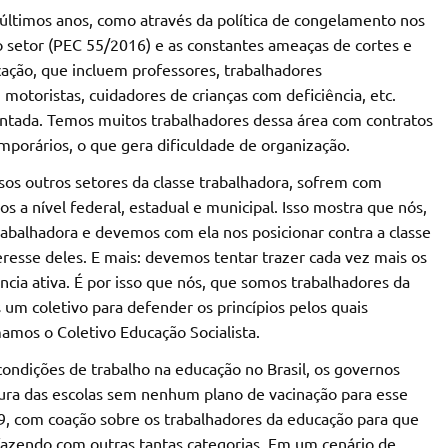
ltimos anos, como através da política de congelamento nos
do setor (PEC 55/2016) e as constantes ameaças de cortes e
ação, que incluem professores, trabalhadores
 motoristas, cuidadores de crianças com deficiência, etc.
ntada. Temos muitos trabalhadores dessa área com contratos
emporários, o que gera dificuldade de organização.
os outros setores da classe trabalhadora, sofrem com
s a nível federal, estadual e municipal. Isso mostra que nós,
abalhadora e devemos com ela nos posicionar contra a classe
eresse deles. E mais: devemos tentar trazer cada vez mais os
cia ativa. É por isso que nós, que somos trabalhadores da
um coletivo para defender os princípios pelos quais
mamos o Coletivo Educação Socialista.
condições de trabalho na educação no Brasil, os governos
tura das escolas sem nenhum plano de vacinação para esse
, com coação sobre os trabalhadores da educação para que
 fazendo com outras tantas categorias. Em um cenário de