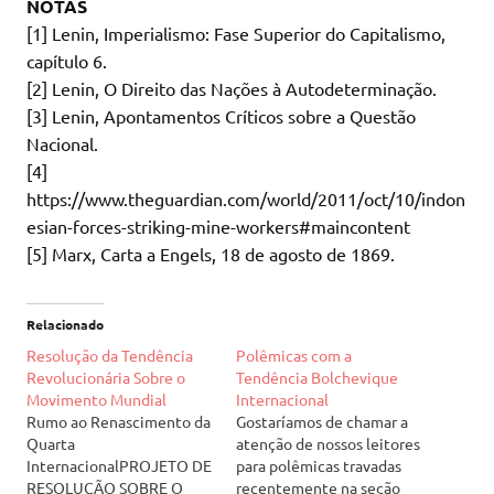
NOTAS
[1] Lenin, Imperialismo: Fase Superior do Capitalismo,
capítulo 6.
[2] Lenin, O Direito das Nações à Autodeterminação.
[3] Lenin, Apontamentos Críticos sobre a Questão
Nacional.
[4]
https://www.theguardian.com/world/2011/oct/10/indon
esian-forces-striking-mine-workers#maincontent
[5] Marx, Carta a Engels, 18 de agosto de 1869.
Relacionado
Resolução da Tendência
Polêmicas com a
Revolucionária Sobre o
Tendência Bolchevique
Movimento Mundial
Internacional
Rumo ao Renascimento da
Gostaríamos de chamar a
Quarta
atenção de nossos leitores
InternacionalPROJETO DE
para polêmicas travadas
RESOLUÇÃO SOBRE O
recentemente na seção