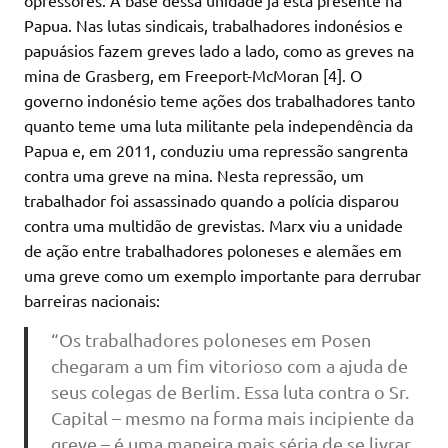
opressores. A base dessa unidade já está presente na
Papua. Nas lutas sindicais, trabalhadores indonésios e
papuásios fazem greves lado a lado, como as greves na
mina de Grasberg, em Freeport-McMoran [4]. O
governo indonésio teme ações dos trabalhadores tanto
quanto teme uma luta militante pela independência da
Papua e, em 2011, conduziu uma repressão sangrenta
contra uma greve na mina. Nesta repressão, um
trabalhador foi assassinado quando a polícia disparou
contra uma multidão de grevistas. Marx viu a unidade
de ação entre trabalhadores poloneses e alemães em
uma greve como um exemplo importante para derrubar
barreiras nacionais:
“Os trabalhadores poloneses em Posen
chegaram a um fim vitorioso com a ajuda de
seus colegas de Berlim. Essa luta contra o Sr.
Capital – mesmo na forma mais incipiente da
greve – é uma maneira mais séria de se livrar