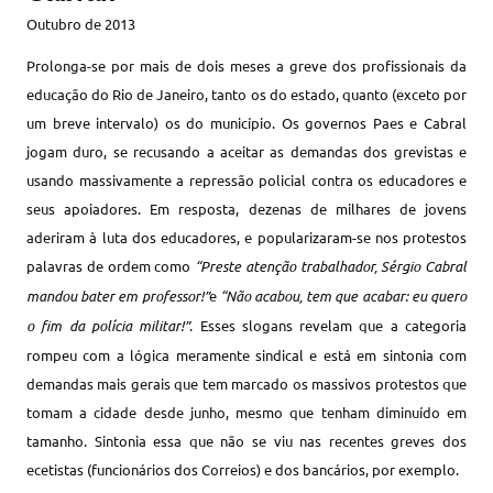
Outubro de 2013
Prolonga-se por mais de dois meses a greve dos profissionais da
educação do Rio de Janeiro, tanto os do estado, quanto (exceto por
um breve intervalo) os do município. Os governos Paes e Cabral
jogam duro, se recusando a aceitar as demandas dos grevistas e
usando massivamente a repressão policial contra os educadores e
seus apoiadores. Em resposta, dezenas de milhares de jovens
aderiram à luta dos educadores, e popularizaram-se nos protestos
palavras de ordem como
“Preste atenção trabalhador, Sérgio Cabral
mandou bater em professor!”
e
“Não acabou, tem que acabar: eu quero
o fim da polícia militar!”
. Esses slogans revelam que a categoria
rompeu com a lógica meramente sindical e está em sintonia com
demandas mais gerais que tem marcado os massivos protestos que
tomam a cidade desde junho, mesmo que tenham diminuído em
tamanho.
Sintonia essa que não se viu nas recentes greves dos
ecetistas (funcionários dos Correios) e dos bancários, por exemplo.