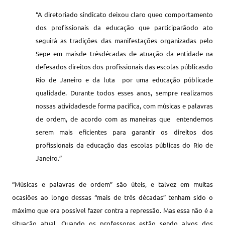
“A
diretoria
do
sindicato deixou claro que
o
comportamento
dos
profissionais da educação que participarão
do
ato
seguirá
as
tradições das manifestações organizadas pelo
Sepe
em
mais
de
trêsdécadas
de
atuação da entidade na
defesa
dos
direitos
dos
profissionais das escolas públicas
do
Rio de Janeiro e
da luta
por uma educação pública
de
qualidade
.
Durante todos esses anos
,
sempre realizamos
nossas atividades
de forma
pacífica
, com
músicas
e
palavras
de
ordem
, de
acordo
com as
maneiras que
entendemos
serem mais eficientes para garantir os direitos
dos
profissionais da educação das escolas públicas
do Rio de
Janeiro.”
“Músicas e palavras de ordem” são úteis, e talvez em muitas
ocasiões ao longo dessas “mais de três décadas” tenham sido o
máximo que era possível fazer contra a repressão. Mas essa não é a
situação atual. Quando os professores estão sendo alvos dos