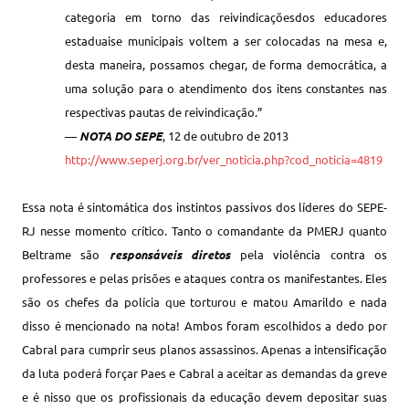
categoria
em
torno das reivindicações
dos
educadores
estaduais
e
municipais voltem
a
ser colocadas na
mesa e,
desta maneira
,
possamos chegar
, de forma
democrática
, a
uma solução para
o
atendimento
dos
itens constantes nas
respectivas pautas
de
reivindicação
.”
—
NOTA DO SEPE
, 12 de outubro de 2013
http://www.seperj.org.br/ver_noticia.php?cod_noticia=4819
Essa nota é sintomática dos instintos passivos dos líderes do SEPE-
RJ nesse momento crítico. Tanto o comandante da PMERJ quanto
Beltrame são
responsáveis diretos
pela violência contra os
professores e pelas prisões e ataques contra os manifestantes. Eles
são os chefes da polícia que torturou e matou Amarildo e nada
disso é mencionado na nota! Ambos foram escolhidos a dedo por
Cabral para cumprir seus planos assassinos. Apenas a intensificação
da luta poderá forçar Paes e Cabral a aceitar as demandas da greve
e é nisso que os profissionais da educação devem depositar suas