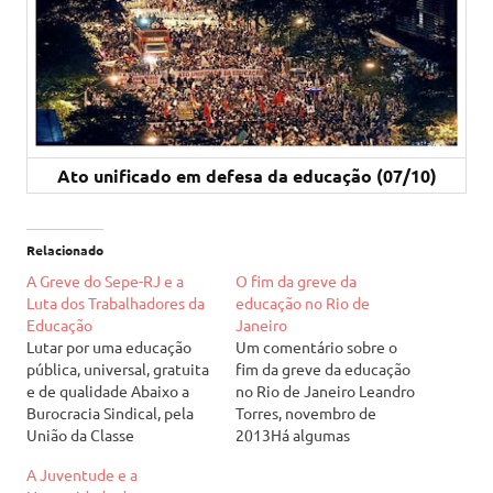
Ato unificado em defesa da educação (07/10)
Relacionado
A Greve do Sepe-RJ e a
O fim da greve da
Luta dos Trabalhadores da
educação no Rio de
Educação
Janeiro
Lutar por uma educação
Um comentário sobre o
pública, universal, gratuita
fim da greve da educação
e de qualidade Abaixo a
no Rio de Janeiro Leandro
Burocracia Sindical, pela
Torres, novembro de
União da Classe
2013Há algumas
Trabalhadora!Por Leandro
semanas chegou ao fim
A Juventude e a
TorresAgosto de
umas das mais importantes