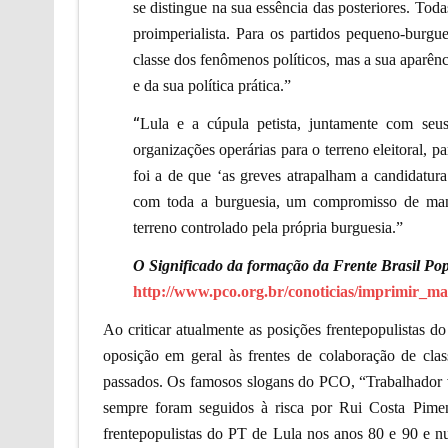
se distingue na sua essência das posteriores. To
proimperialista. Para os partidos pequeno-burgu
classe dos fenômenos políticos, mas a sua aparênc
e da sua política prática.”
“
Lula e a cúpula petista, juntamente com seus
organizações operárias para o terreno eleitoral, 
foi a de que ‘as greves atrapalham a candidatur
com toda a burguesia, um compromisso de mante
terreno controlado pela própria burguesia.”
O Significado da formação da Frente Brasil Po
http://www.pco.org.br/conoticias/imprimir_m
Ao criticar atualmente as posições frentepopulista
oposição em geral às frentes de colaboração de cla
passados. Os famosos slogans do PCO, “Trabalhador 
sempre foram seguidos à risca por Rui Costa Pim
frentepopulistas do PT de Lula nos anos 80 e 90 e nu