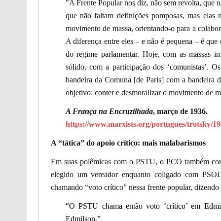
“
A Frente Popular nos diz, não sem revolta, que
que não faltam definições pomposas, mas elas n
movimento de massa, orientando-o para a colabor
A diferença entre eles – e não é pequena – é que o
do regime parlamentar. Hoje, com as massas imp
sólido, com a participação dos ‘comunistas’. O
bandeira da Comuna [de Paris] com a bandeira de
objetivo: conter e desmoralizar o movimento de m
A França na Encruzilhada
, março de 1936.
https://www.marxists.org/portugues/trotsky/1
A “tática” do apoio crítico: mais malabarismos
Em suas polêmicas com o PSTU, o PCO também coment
elegido um vereador enquanto coligado com PSOL
chamando “voto crítico” nessa frente popular, dizendo 
“
O PSTU chama então voto ‘crítico’ em Edmils
Edmilson.”