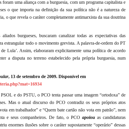
das foram uma aliança com a burguesia, com um programa capitalista e
eses o que importa na definição da sua política não é a natureza de
ia, o que revela o caráter completamente antimarxista da sua doutrina
 aliados burgueses, buscaram canalizar todas as expectativas das
para estrangular todo o movimento grevista. A palavra-de-ordem do PT
a de Lula’. Assim, elaboraram explicitamente uma política de acordo
r a disputa no terreno estabelecido pela própria burguesia, num
pular
, 13 de setembro de 2009.
Disponível em
ateria.php?mat=16934
s do PSOL e do PSTU, o PCO tenta passar uma imagem “ortodoxa” de
sses. Mas o atual discurso do PCO contradiz os seus próprios atos
vota em trabalhador” e “Quem bate cartão não vota em patrão”, nem
enta e seus companheiros. De fato, o PCO
apoiou
as candidaturas
triu enormes ilusões sobre o caráter supostamente “operário” dessas