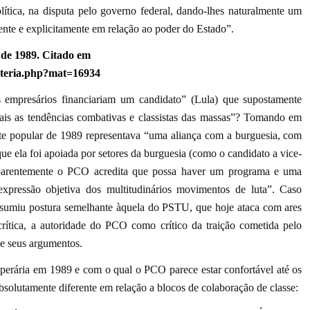
lítica, na disputa pelo governo federal, dando-lhes naturalmente um
mente e explicitamente em relação ao poder do Estado”.
o de 1989. Citado em
ateria.php?mat=16934
empresários financiariam um candidato” (Lula) que supostamente
ciais as tendências combativas e classistas das massas”? Tomando em
te popular de 1989 representava “uma aliança com a burguesia, com
que ela foi apoiada por setores da burguesia (como o candidato a vice-
o aparentemente o PCO acredita que possa haver um programa e uma
pressão objetiva dos multitudinários movimentos de luta”. Caso
 assumiu postura semelhante àquela do PSTU, que hoje ataca com ares
ocrítica, a autoridade do PCO como crítico da traição cometida pelo
e seus argumentos.
perária em 1989 e com o qual o PCO parece estar confortável até os
bsolutamente diferente em relação a blocos de colaboração de classe: