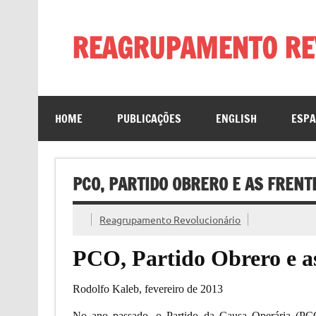
Skip
to
content
REAGRUPAMENTO RE
HOME
PUBLICAÇÕES
ENGLISH
ESP
PCO, PARTIDO OBRERO E AS FREN
Reagrupamento Revolucionário
PCO, Partido Obrero e as
Rodolfo Kaleb, fevereiro de 2013
No ano passado, o Partido da Causa Operária (PCO)