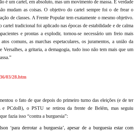
 não é um cartel, em absoluto, mas um movimento de massa. É verdade
ão mudam as coisas. O objetivo do cartel sempre foi o de frear o
ação de classes. A Frente Popular tem exatamente o mesmo objetivo.
 cartel tradicional foi aplicado nas épocas de estabilidade e de calma
acientes e prontas a explodir, tornou-se necessário um freio mais
s atos comuns, as marchas espetaculares, os juramentos, a união da
 Versalhes, a gritaria, a demagogia, tudo isso não tem mais que um
assa.”
936/03/28.htm
ou o fato de que depois do primeiro turno das eleições (e de ter
 e PCdoB), o PSTU se retirou da frente de Belém, mas seguiu
que fazia isso “contra a burguesia”:
on ‘para derrotar a burguesia’, apesar de a burguesia estar com