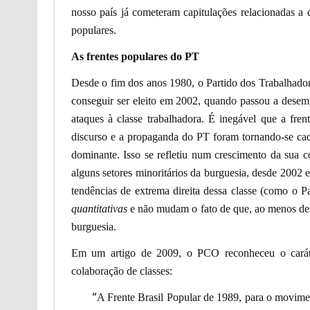
nosso país já cometeram capitulações relacionadas a da
populares.
As frentes populares do PT
Desde o fim dos anos 1980, o Partido dos Trabalhadore
conseguir ser eleito em 2002, quando passou a desemp
ataques à classe trabalhadora. É inegável que a fr
discurso e a propaganda do PT foram tornando-se cad
dominante. Isso se refletiu num crescimento da sua c
alguns setores minoritários da burguesia, desde 2002 e
tendências de extrema direita dessa classe (como o P
quantitativas
e não mudam o fato de que, ao menos des
burguesia.
Em um artigo de 2009, o PCO reconheceu o caráter
colaboração de classes:
“
A Frente Brasil Popular de 1989, para o moviment