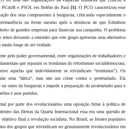
com PCdoB e PSOL em Belém do Pará
[1]
. O PCO caracterizou esse
ação dos seus componentes à burguesia, criticando especialmente o
 permanência na frente mesmo após a denúncia de que Edmilson
nheiro de grandes empresas para financiar sua campanha. O problema
 leitor deixando a entender que este grupo apresenta uma alternativa
á muito longe de ser verdade.
te pelo poder governamental, entre organizações de trabalhadores e
damentais que separam os trotskistas do reformismo socialdemocrata,
lusive aquelas que indevidamente se reivindicam “trotskistas”). Os
pular uma “tática”, mas sim um crime contra o proletariado. Ela
or ou outro da burguesia e impede a preparação do proletariado para o
rões e seus partidos.
tal por parte dos revolucionários uma oposição firme à política de
 dentro das fileiras da Quarta Internacional essa era uma questão de
objetivo final a revolução socialista. No Brasil, as frentes populares
os dos grupos que reivindicam ser genuinamente revolucionários em