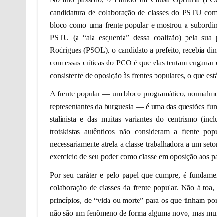
candidatura de colaboração de classes do PSTU 
bloco como uma frente popular e mostrou a subordin
PSTU (a “ala esquerda” dessa coalizão) pela sua
Rodrigues (PSOL), o candidato a prefeito, recebia di
com essas críticas do PCO é que elas tentam enganar o
consistente de oposição às frentes populares, o que est
A frente popular — um bloco programático, normalmen
representantes da burguesia — é uma das questões fun
stalinista e das muitas variantes do centrismo (inc
trotskistas autênticos não consideram a frente po
necessariamente atrela a classe trabalhadora a um set
exercício de seu poder como classe em oposição aos pat
Por seu caráter e pelo papel que cumpre, é fundamen
colaboração de classes da frente popular. Não à toa,
princípios, de “vida ou morte” para os que tinham por 
não são um fenômeno de forma alguma novo, mas muit