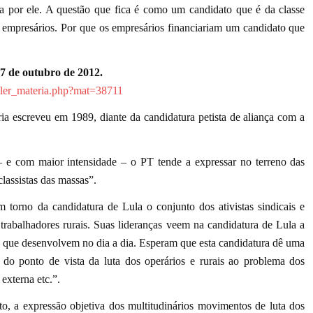
ia por ele. A questão que fica é como um candidato que é da classe
r empresários. Por que os empresários financiariam um candidato que
27 de outubro de 2012.
s/ler_materia.php?mat=38711
a escreveu em 1989, diante da candidatura petista de aliança com a
 e com maior intensidade – o PT tende a expressar no terreno das
classistas das massas”.
torno da candidatura de Lula o conjunto dos ativistas sindicais e
rabalhadores rurais. Suas lideranças veem na candidatura de Lula a
iva que desenvolvem no dia a dia. Esperam que esta candidatura dê uma
, do ponto de vista da luta dos operários e rurais ao problema dos
 externa etc.”.
to, a expressão objetiva dos multitudinários movimentos de luta dos