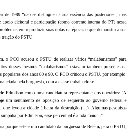
r de 1989 “não se distingue na sua essência das posteriores”, mas
 apoio eleitoral e participação (como corrente interna do PT) nessa
problemas em reproduzir suas notas da época, o que demonstra a sua
nte traição do PSTU.
ém, o PCO acusou o PSTU de realizar vários “malabarismos” para
muitos desses mesmos “malabarismos” estavam também presentes na
ntes populares dos anos 80 e 90. O PCO criticou o PSTU, por exemplo,
inanciada pela burguesia, com a classe trabalhadora:
de Edmilson como uma candidatura representante dos operários: ‘A
oje um sentimento de oposição de esquerda ao governo federal e
 que levou a cidade à beira da destruição (…). Algumas pesquisas
simpatia por Edmilson, esse percentual é ainda maior’.”
ia porque este é um candidato da burguesia de Belém, para o PSTU,