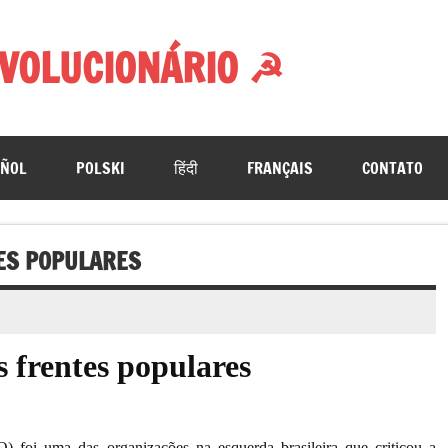
VOLUCIONÁRIO ☭
AÑOL
POLSKI
हिंदी
FRANÇAIS
CONTATO
TES POPULARES
 frentes populares
 foi uma das organizações na esquerda brasileira que criticou a