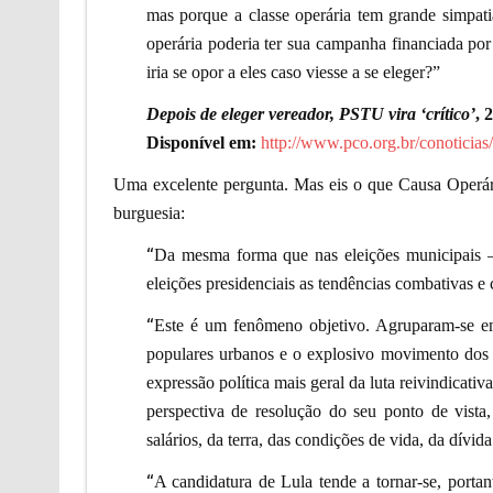
mas porque a classe operária tem grande simpat
operária poderia ter sua campanha financiada po
iria se opor a eles caso viesse a se eleger?”
Depois de eleger vereador, PSTU vira ‘crítico’
, 
Disponível em:
http://www.pco.org.br/conoticia
Uma excelente pergunta. Mas eis o que Causa Operári
burguesia:
“
Da mesma forma que nas eleições municipais –
eleições presidenciais as tendências combativas e 
“
Este é um fenômeno objetivo. Agruparam-se em 
populares urbanos e o explosivo movimento dos t
expressão política mais geral da luta reivindicat
perspectiva de resolução do seu ponto de vista
salários, da terra, das condições de vida, da dívida
“
A candidatura de Lula tende a tornar-se, portan