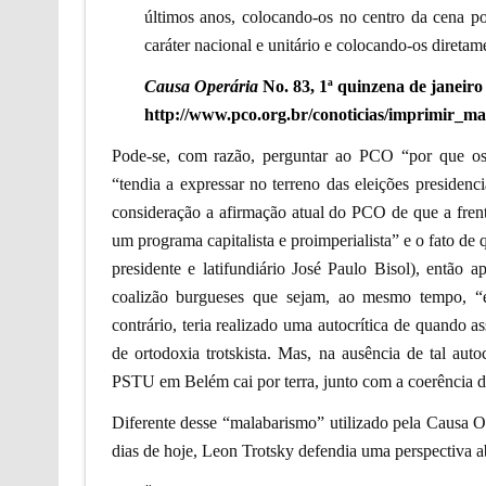
últimos anos, colocando-os no centro da cena po
caráter nacional e unitário e colocando-os direta
Causa Operária
No.
83, 1ª quinzena de janeir
http://www.pco.org.br/conoticias/imprimir_m
Pode-se, com razão, perguntar ao PCO “por que os 
“tendia a expressar no terreno das eleições presiden
consideração a afirmação atual do PCO de que a fren
um programa capitalista e proimperialista” e o fato de 
presidente e latifundiário José Paulo Bisol), entã
coalizão burgueses que sejam, ao mesmo tempo, “ex
contrário, teria realizado uma autocrítica de quando
de ortodoxia trotskista. Mas, na ausência de tal aut
PSTU em Belém cai por terra, junto com a coerência d
Diferente desse “malabarismo” utilizado pela Causa O
dias de hoje, Leon Trotsky defendia uma perspectiva a