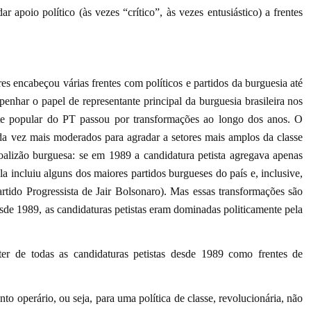
r apoio político (às vezes “crítico”, às vezes entusiástico) a frentes
s encabeçou várias frentes com políticos e partidos da burguesia até
enhar o papel de representante principal da burguesia brasileira nos
ente popular do PT passou por transformações ao longo dos anos. O
a vez mais moderados para agradar a setores mais amplos da classe
oalizão burguesa: se em 1989 a candidatura petista agregava apenas
la incluiu alguns dos maiores partidos burgueses do país e, inclusive,
artido Progressista de Jair Bolsonaro). Mas essas transformações são
de 1989, as candidaturas petistas eram dominadas politicamente pela
 de todas as candidaturas petistas desde 1989 como frentes de
o operário, ou seja, para uma política de classe, revolucionária, não