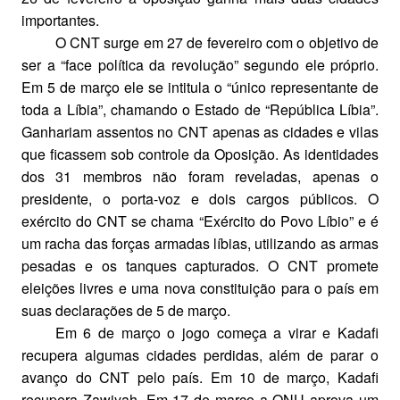
importantes.
O CNT surge em 27 de fevereiro com o objetivo de
ser a “face política da revolução” segundo ele próprio.
Em 5 de março ele se intitula o “único representante de
toda a Líbia”, chamando o Estado de “República Líbia”.
Ganhariam assentos no CNT apenas as cidades e vilas
que ficassem sob controle da Oposição. As identidades
dos 31 membros não foram reveladas, apenas o
presidente, o porta-voz e dois cargos públicos. O
exército do CNT se chama “Exército do Povo Líbio” e é
um racha das forças armadas líbias, utilizando as armas
pesadas e os tanques capturados. O CNT promete
eleições livres e uma nova constituição para o país em
suas declarações de 5 de março.
Em 6 de março o jogo começa a virar e Kadafi
recupera algumas cidades perdidas, além de parar o
avanço do CNT pelo país. Em 10 de março, Kadafi
recupera Zawiyah. Em 17 de março a ONU aprova um