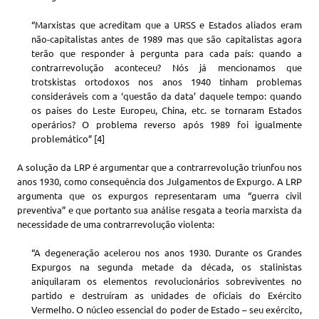
“Marxistas que acreditam que a URSS e Estados aliados eram
não-capitalistas antes de 1989 mas que são capitalistas agora
terão que responder à pergunta para cada país: quando a
contrarrevolução aconteceu? Nós já mencionamos que
trotskistas ortodoxos nos anos 1940 tinham problemas
consideráveis com a ‘questão da data’ daquele tempo: quando
os países do Leste Europeu, China, etc. se tornaram Estados
operários? O problema reverso após 1989 foi igualmente
problemático” [4]
A solução da LRP é argumentar que a contrarrevolução triunfou nos
anos 1930, como consequência dos Julgamentos de Expurgo. A LRP
argumenta que os expurgos representaram uma “guerra civil
preventiva” e que portanto sua análise resgata a teoria marxista da
necessidade de uma contrarrevolução violenta:
“A degeneração acelerou nos anos 1930. Durante os Grandes
Expurgos na segunda metade da década, os stalinistas
aniquilaram os elementos revolucionários sobreviventes no
partido e destruíram as unidades de oficiais do Exército
Vermelho. O núcleo essencial do poder de Estado – seu exército,