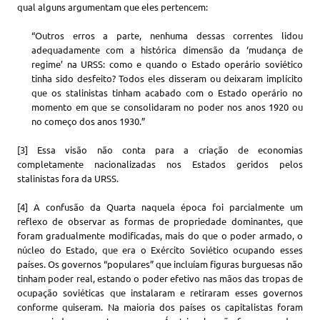
qual alguns argumentam que eles pertencem:
“Outros erros a parte, nenhuma dessas correntes lidou
adequadamente com a histórica dimensão da ‘mudança de
regime’ na URSS: como e quando o Estado operário soviético
tinha sido desfeito? Todos eles disseram ou deixaram implícito
que os stalinistas tinham acabado com o Estado operário no
momento em que se consolidaram no poder nos anos 1920 ou
no começo dos anos 1930.”
[3] Essa visão não conta para a criação de economias
completamente nacionalizadas nos Estados geridos pelos
stalinistas fora da URSS.
[4] A confusão da Quarta naquela época foi parcialmente um
reflexo de observar as formas de propriedade dominantes, que
foram gradualmente modificadas, mais do que o poder armado, o
núcleo do Estado, que era o Exército Soviético ocupando esses
países. Os governos “populares” que incluíam figuras burguesas não
tinham poder real, estando o poder efetivo nas mãos das tropas de
ocupação soviéticas que instalaram e retiraram esses governos
conforme quiseram. Na maioria dos países os capitalistas foram