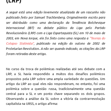
(LRP)
A seguir está uma edição levemente atualizada de um rascunho não
publicado feito por Samuel Trachtenberg. Originalmente escrito para
ser distribuído como uma declaração da Tendência Bolchevique
Internacional (IBT) no debate público da Liga pelo Partido
Revolucionário (LRP) com a Liga Espartaquista (SL) em 10 de maio de
2003, em Nova Iorque, ele foi feito como uma resposta a
“Teorias do
Colapso Stalinista”
, publicado na edição do outono de 2002 de
Proletarian Revolution
. A não ser quando indicado, as citações da LRP
foram retiradas deste artigo.
No curso da troca de polêmicas realizadas até seu debate com a
LRP, a SL havia respondido a muitos dos desafios polêmicos
propostos pela LRP sobre uma ampla variedade de questões. Um
artigo da LRP ao qual eles não responderam, no entanto, foi uma
polêmica sobre a questão russa, tradicionalmente uma questão
central para a SL e um ponto chave separando os dois grupos.
Observando a análise da SL sobre a vitória da contrarrevolução
capitalista na URSS, o artigo afirma: