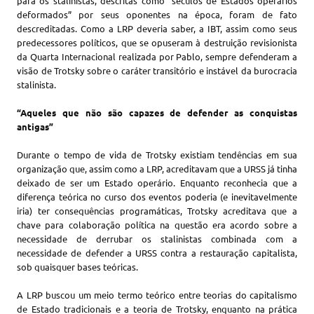
para os stalinistas, descritas como “séculos de Estados operários
deformados” por seus oponentes na época, foram de fato
descreditadas. Como a LRP deveria saber, a IBT, assim como seus
predecessores políticos, que se opuseram à destruição revisionista
da Quarta Internacional realizada por Pablo, sempre defenderam a
visão de Trotsky sobre o caráter transitório e instável da burocracia
stalinista.
“Aqueles que não são capazes de defender as conquistas
antigas”
Durante o tempo de vida de Trotsky existiam tendências em sua
organização que, assim como a LRP, acreditavam que a URSS já tinha
deixado de ser um Estado operário. Enquanto reconhecia que a
diferença teórica no curso dos eventos poderia (e inevitavelmente
iria) ter consequências programáticas, Trotsky acreditava que a
chave para colaboração política na questão era acordo sobre a
necessidade de derrubar os stalinistas combinada com a
necessidade de defender a URSS contra a restauração capitalista,
sob quaisquer bases teóricas.
A LRP buscou um meio termo teórico entre teorias do capitalismo
de Estado tradicionais e a teoria de Trotsky, enquanto na prática