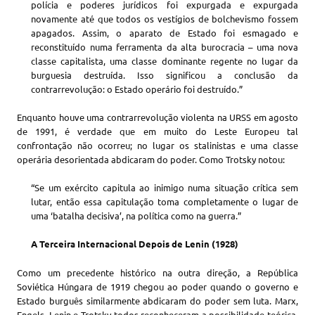
polícia e poderes jurídicos foi expurgada e expurgada
novamente até que todos os vestígios de bolchevismo fossem
apagados. Assim, o aparato de Estado foi esmagado e
reconstituído numa ferramenta da alta burocracia – uma nova
classe capitalista, uma classe dominante regente no lugar da
burguesia destruída. Isso significou a conclusão da
contrarrevolução: o Estado operário foi destruído.”
Enquanto houve uma contrarrevolução violenta na URSS em agosto
de 1991, é verdade que em muito do Leste Europeu tal
confrontação não ocorreu; no lugar os stalinistas e uma classe
operária desorientada abdicaram do poder. Como Trotsky notou:
“Se um exército capitula ao inimigo numa situação crítica sem
lutar, então essa capitulação toma completamente o lugar de
uma ‘batalha decisiva’, na política como na guerra.”
A Terceira Internacional Depois de Lenin (1928)
Como um precedente histórico na outra direção, a República
Soviética Húngara de 1919 chegou ao poder quando o governo e
Estado burguês similarmente abdicaram do poder sem luta. Marx,
Engels, Lenin e Trotsky todos reconheceram a possibilidade teórica,