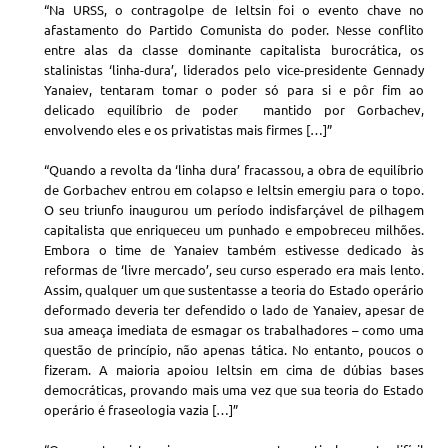
“Na URSS, o contragolpe de Ieltsin foi o evento chave no
afastamento do Partido Comunista do poder. Nesse conflito
entre alas da classe dominante capitalista burocrática, os
stalinistas ‘linha-dura’, liderados pelo vice-presidente Gennady
Yanaiev, tentaram tomar o poder só para si e pôr fim ao
delicado equilíbrio de poder mantido por Gorbachev,
envolvendo eles e os privatistas mais firmes […]”
“Quando a revolta da ‘linha dura’ fracassou, a obra de equilíbrio
de Gorbachev entrou em colapso e Ieltsin emergiu para o topo.
O seu triunfo inaugurou um período indisfarçável de pilhagem
capitalista que enriqueceu um punhado e empobreceu milhões.
Embora o time de Yanaiev também estivesse dedicado às
reformas de ‘livre mercado’, seu curso esperado era mais lento.
Assim, qualquer um que sustentasse a teoria do Estado operário
deformado deveria ter defendido o lado de Yanaiev, apesar de
sua ameaça imediata de esmagar os trabalhadores – como uma
questão de princípio, não apenas tática. No entanto, poucos o
fizeram. A maioria apoiou Ieltsin em cima de dúbias bases
democráticas, provando mais uma vez que sua teoria do Estado
operário é fraseologia vazia […]”