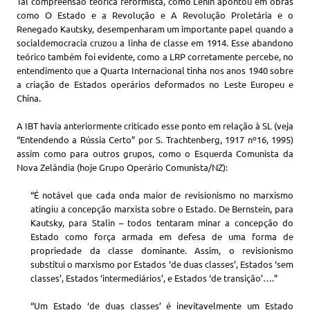
Tal compreensão teórica reformista, como Lenin apontou em obras
como O Estado e a Revolução e A Revolução Proletária e o
Renegado Kautsky, desempenharam um importante papel quando a
socialdemocracia cruzou a linha de classe em 1914. Esse abandono
teórico também foi evidente, como a LRP corretamente percebe, no
entendimento que a Quarta Internacional tinha nos anos 1940 sobre
a criação de Estados operários deformados no Leste Europeu e
China.
A IBT havia anteriormente criticado esse ponto em relação à SL (veja
“Entendendo a Rússia Certo” por S. Trachtenberg, 1917 nº16, 1995)
assim como para outros grupos, como o Esquerda Comunista da
Nova Zelândia (hoje Grupo Operário Comunista/NZ):
“É notável que cada onda maior de revisionismo no marxismo
atingiu a concepção marxista sobre o Estado. De Bernstein, para
Kautsky, para Stalin – todos tentaram minar a concepção do
Estado como força armada em defesa de uma forma de
propriedade da classe dominante. Assim, o revisionismo
substitui o marxismo por Estados ‘de duas classes’, Estados ‘sem
classes’, Estados ‘intermediários’, e Estados ‘de transição’….”
“Um Estado ‘de duas classes’ é inevitavelmente um Estado