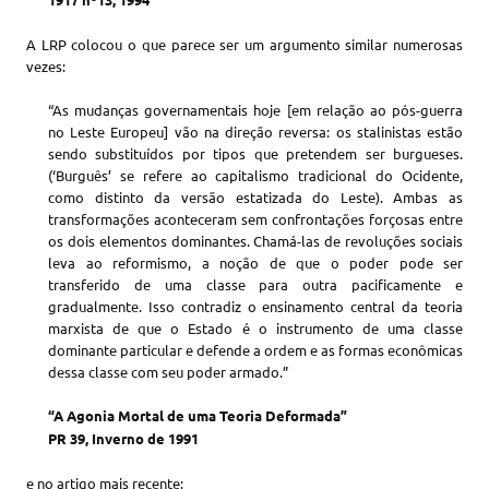
A LRP colocou o que parece ser um argumento similar numerosas
vezes:
“As mudanças governamentais hoje [em relação ao pós-guerra
no Leste Europeu] vão na direção reversa: os stalinistas estão
sendo substituídos por tipos que pretendem ser burgueses.
(‘Burguês’ se refere ao capitalismo tradicional do Ocidente,
como distinto da versão estatizada do Leste). Ambas as
transformações aconteceram sem confrontações forçosas entre
os dois elementos dominantes. Chamá-las de revoluções sociais
leva ao reformismo, a noção de que o poder pode ser
transferido de uma classe para outra pacificamente e
gradualmente. Isso contradiz o ensinamento central da teoria
marxista de que o Estado é o instrumento de uma classe
dominante particular e defende a ordem e as formas econômicas
dessa classe com seu poder armado.”
“A Agonia Mortal de uma Teoria Deformada”
PR 39, Inverno de 1991
e no artigo mais recente: