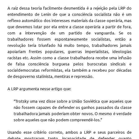
A raiz dessa teoria facilmente desmentida é a rejeição pela LRP do
entendimento de Lenin de que a consciência socialista não é um
reflexo automático dos interesses materiais da classe operária, mas
que devemos lutar por ela entre a classe operária a partir de fora,
com a intervenção de um partido de vanguarda. Se os
trabalhadores fossem espontaneamente socialistas, então a
revolução teria triunfado há muito tempo, trabalhadores jamais
apoiariam frentes populares, guerras imperialistas, ideologias
racistas etc. Assim como a classe trabalhadora recebe uma infusão
de falsa consciência burguesa pelos burocratas sindicais e
socialdemocratas reformistas, ela também a recebeu por décadas
de desgoverno stalinista, mentiras e repressão.
A LRP argumenta nesse artigo que:
“Trotsky uma vez disse sobre a União Soviética que aqueles que
não fossem capazes de defender os ganhos passados da classe
trabalhadora jamais poderiam obter novos. O mesmo é verdade
sobre aqueles que não podem compreendê-los.”
Usando esse critério correto, ambos a LRP e seus parceiros de
debate mostraram tanto incapacidade de defender quanto