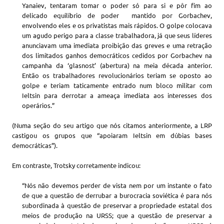
Yanaiev, tentaram tomar o poder só para si e pôr fim ao
delicado equilíbrio de poder mantido por Gorbachev,
envolvendo eles e os privatistas mais rápidos. O golpe colocava
um agudo perigo para a classe trabalhadora, já que seus líderes
anunciavam uma imediata proibição das greves e uma retração
dos limitados ganhos democráticos cedidos por Gorbachev na
campanha da ‘glasnost’ (abertura) na meia década anterior.
Então os trabalhadores revolucionários teriam se oposto ao
golpe e teriam taticamente entrado num bloco militar com
Ieltsin para derrotar a ameaça imediata aos interesses dos
operários.”
(Numa seção do seu artigo que nós citamos anteriormente, a LRP
castigou os grupos que “apoiaram Ieltsin em dúbias bases
democráticas”).
Em contraste, Trotsky corretamente indicou:
“Nós não devemos perder de vista nem por um instante o fato
de que a questão de derrubar a burocracia soviética é para nós
subordinada à questão de preservar a propriedade estatal dos
meios de produção na URSS; que a questão de preservar a