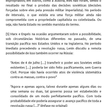
expropriados; em outros, como a Áustria, eles não foram, sendo o
resultado no final o produto das decisões soviéticas (decisões
forçadas sobre eles pela pressão militar imperialista). No período
de intervalo, o que existia era uma força militar ainda não
comprometida com a propriedade capitalista ou coletivizada. Ou
seja, não havia Estado no sentido marxista do termo.
[5] Marx e Engels na ocasião argumentaram sobre a possibilidade,
sob circunstâncias históricas diferentes no passado, de uma
transição pacífica nos Estados Unidos e na Inglaterra. No período
imediato precedendo a revolução russa, Lenin discutiu a remota
possibilidade de isso também ocorrer na Rússia:
“Antes de 4 de julho […] transferir o poder aos Sovietes então
existentes […] poderia ter sido feito pacificamente, sem Guerra
Civil. Porque não havia ocorrido atos de violência sistemática
contra as massas, contra o povo”
“Agora e apenas agora, talvez durante apenas alguns dias ou
uma semana ou duas, tal governo possa ser estabelecido e
consolidado de um modo perfeitamente pacífico. Com toda
probabilidade ele poderia assegurar o avanço pacífico de toda a
revolução russa […]” (ênfase no original)