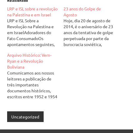
Relacionado
LRP e ISL sobre a revolução
23 anos do Golpe de
na Palestina e em Israel
Agosto
LRP e ISL Sobre a
Hoje, dia 20 de agosto de
Revolução na Palestina e
2014, é o aniversário de 23
em IsraelAdoradores do
anos da tentativa de golpe
Fato ConsumadoOs
perpetuada por parte da
apontamentos seguintes,
burocracia soviética,
reconstruídos a partir de
encabeçada pelo grupo
Arquivo Histórico: Vern-
notas, foram feitos para o
que viria a ser chamado
Ryan e a Revolução
público de uma reunião da
posteriormente de
Boliviana
Liga pelo Partido
“Gangue dos Oito”, contra
Comunicamos aos nossos
Revolucionário (LRP/EUA)
o então premier Mikhail
leitores a publicação de
em 18 de agosto de 2009
Gorbachev. Nós do
três importantes
em Nova Iorque, intitulada
Reagrupamento
documentos históricos,
“A Crise do Sionismo e…
Revolucionário (RR) nos
escritos entre 1952 e 1954
mantemos fiéis…
por Sam Ryan e Denis Vern,
militantes da filial de Los
Angeles do SWP (Socialist
Uncategorized
Workers Party) norte-
americano. A “fração Vern-
Ryan”, como ficaram