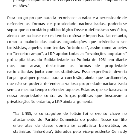
milhões.”
Para um grupo que parecia reconhecer o valor e a necessidade de
defender as formas de propriedade nacionalizadas, poderia-se
supor que o corolário político lógico fosse o defensismo soviético,
ainda que na base de um teoria confusa e imprecisa. No entanto,
como a maioria das outras organizações que reivindicam ser
trotskistas, aqueles com teorias “ortodoxas”, assim como aqueles
do “terceiro campo”, a LRP apoiou todas as “revoluções populares”
pró-capitalistas, do Solidariedade na Polônia de 1981 em diante
que, por acaso, destruíram as formas de propriedade
nacionalizadas junto com os stalinistas. Essa experiência deveria
forçar qualquer pessoa para a conclusão, ainda que tardiamente,
que não se poderia defender a valiosa propriedade nacionalizada
sem ao mesmo tempo defender aqueles Estados que se baseavam
nessa propriedade contra as forças políticas que buscavam a
privatização. No entanto, a LRP ainda argumenta:
“Na URSS, o contragolpe de Ieltsin foi o evento chave no
afastamento do Partido Comunista do poder. Nesse conflito
entre alas da classe dominante capitalista burocrática, os
stalinistas ‘linha-dura’, liderados pelo vice-presidente Gennady