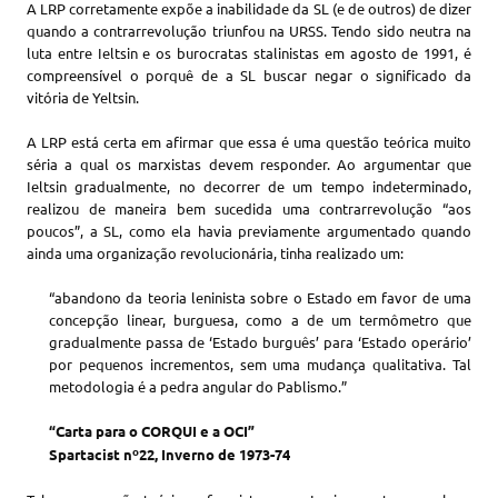
A LRP corretamente expõe a inabilidade da SL (e de outros) de dizer
quando a contrarrevolução triunfou na URSS. Tendo sido neutra na
luta entre Ieltsin e os burocratas stalinistas em agosto de 1991, é
compreensível o porquê de a SL buscar negar o significado da
vitória de Yeltsin.
A LRP está certa em afirmar que essa é uma questão teórica muito
séria a qual os marxistas devem responder. Ao argumentar que
Ieltsin gradualmente, no decorrer de um tempo indeterminado,
realizou de maneira bem sucedida uma contrarrevolução “aos
poucos”, a SL, como ela havia previamente argumentado quando
ainda uma organização revolucionária, tinha realizado um:
“abandono da teoria leninista sobre o Estado em favor de uma
concepção linear, burguesa, como a de um termômetro que
gradualmente passa de ‘Estado burguês’ para ‘Estado operário’
por pequenos incrementos, sem uma mudança qualitativa. Tal
metodologia é a pedra angular do Pablismo.”
“Carta para o CORQUI e a OCI”
Spartacist nº22, Inverno de 1973-74