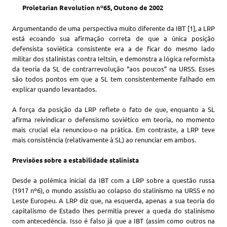
Proletarian Revolution nº65, Outono de 2002
Argumentando de uma perspectiva muito diferente da IBT [1], a LRP
está ecoando sua afirmação correta de que a única posição
defensista soviética consistente era a de ficar do mesmo lado
militar dos stalinistas contra Ieltsin, e demonstra a lógica reformista
da teoria da SL de contrarrevolução “aos poucos” na URSS. Esses
são todos pontos em que a SL tem consistentemente falhado em
explicar quando levantados.
A força da posição da LRP reflete o fato de que, enquanto a SL
afirma reivindicar o defensismo soviético em teoria, no momento
mais crucial ela renunciou-o na prática. Em contraste, a LRP teve
mais consistência (relativamente à SL) ao renunciar em ambos.
Previsões sobre a estabilidade stalinista
Desde a polêmica inicial da IBT com a LRP sobre a questão russa
(1917 nº6), o mundo assistiu ao colapso do stalinismo na URSS e no
Leste Europeu. A LRP diz que, na esquerda, apenas a sua teoria do
capitalismo de Estado lhes permitia prever a queda do stalinismo
com antecedência. Isso é falso já que a IBT (assim como outros na