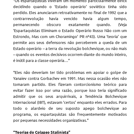
“Os espartaquistas viveram um momento particularmente difícil
decidindo quando o ‘Estado operário’ soviético tinha sido
perdido. Eles anunciaram retroativamente no final de 1992 que a
contrarrevolução havia vencido havia algum tempo,
permanecendo obscuro exatamente quando. (Veja
‘Espartaquistas Eliminam o Estado Operário Russo Não com um
Estrondo, Mas com um Choramingo’ PR nº43). Uma ‘teoria’ que
permite aos seus defensores não perceberem a queda de um
Estado operário – a terra da revolução bolchevique, ou não mais
– quando os eventos decisivos ocorrem diante do mundo inteiro,
é inútil para a classe operária…”
“Eles não deveriam ter tido problemas em apoiar o golpe de
Yanaiev contra Gorbachev em 1991. Mas nessa ocasião eles não
tomaram partido. Eles fizeram contorcionismo teórico para
evitar fazer isso por uma razão, porque isso teria significado
admitir que os seus arquirrivais, a Tendência Bolchevique
Internacional (IBT), estavam ‘certos’ enquanto eles errados. Para
todo o alardeio de seu suposto apego bolchevique ao
programa, os espartaquistas são frequentemente motivados
por pequenas necessidades organizativas.”
“Teorias do Colapso Stalinista”