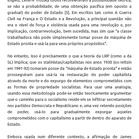
se não a probabilidade, de uma obtenção pacífica (em oposto a
gradual) do poder de Estado [5]. Em escritos tais como A Guerra
Civil na França e O Estado e a Revolução, a principal questão não
era o nível de força e violência usada para uma revolução e, por
implicação, contrarrevolução, bem sucedida, mas sim que “a classe
trabalhadora não pode simplesmente tomar posse da máquina de
Estado pronta e usá-la para seus próprios propósitos”.
No entanto, isso é precisamente o que a teoria da LRP (como a da
SL) implica; que os stalinistas/capitalistas nos anos 1930 (ou Ieltsin
em 1991-92) tomaram posse da “máquina de Estado pronta” e então
prosseguiram para usá-la na restauração do poder capitalista
através da morte e do expurgo de elementos comprometidos com
as formas de propriedade socialistas. Para usar uma analogia,
usando essa metodologia pode-se então teoricamente argumentar
que o caminho para o socialismo reside em se infiltrar secretamente
nos partidos Democrata e Republicano e, uma vez retendo posições
de poder, usá-lo para gradualmente expurgar aqueles
comprometidos com o capitalismo a partir de dentro do aparato de
Estado.
Embora usada num diferente contexto, a afirmação de James