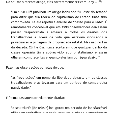
No seu mais recente artigo, eles corretamente criticam Tony Cliff:
“Em 1998 Cliff publicou um artigo intitulado “O Teste do Tempo”
para dizer que sua teoria do capitalismo de Estado tinha sido
comprovada. Lá ele repetiu a análise do “passo para o lado”. É
remotamente concebível que em 1990 observadores deixassem
passar despercebida a ameaça a todos os direitos dos
trabalhadores e níveis de vida que estavam vinculados à
privatização e pilhagem da propriedade estatal. Mas não no fim
da década. Cliff e Cia. nunca aceitaram que qualquer ganho da
classe operária tinha sobrevivido sob o stalinismo e assim
olharam complacentes enquanto eles iam por água abaixo.”
Fazem as observações corretas de que:
“as ‘revoluções’ em nome da liberdade devastaram as classes
trabalhadores e as levaram para um período de comparativa
passividade.”
E (numa passagem previamente citada):
“o seu triunfo [de Ieltsin] inaugurou um período de indisfarçável
pilhagem capitalista que enriqueceu um punhado e empobreceu