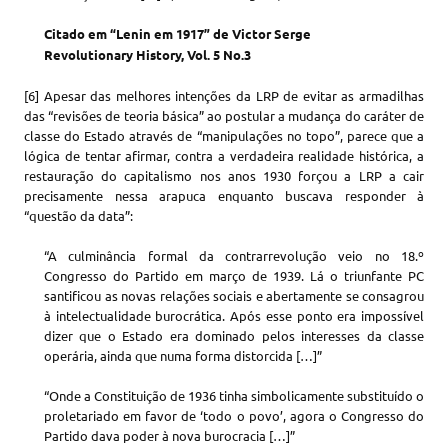
Citado em “Lenin em 1917” de Victor Serge
Revolutionary History, Vol. 5 No.3
[6] Apesar das melhores intenções da LRP de evitar as armadilhas
das “revisões de teoria básica” ao postular a mudança do caráter de
classe do Estado através de “manipulações no topo”, parece que a
lógica de tentar afirmar, contra a verdadeira realidade histórica, a
restauração do capitalismo nos anos 1930 forçou a LRP a cair
precisamente nessa arapuca enquanto buscava responder à
“questão da data”:
“A culminância formal da contrarrevolução veio no 18.º
Congresso do Partido em março de 1939. Lá o triunfante PC
santificou as novas relações sociais e abertamente se consagrou
à intelectualidade burocrática. Após esse ponto era impossível
dizer que o Estado era dominado pelos interesses da classe
operária, ainda que numa forma distorcida […]”
“Onde a Constituição de 1936 tinha simbolicamente substituído o
proletariado em favor de ‘todo o povo’, agora o Congresso do
Partido dava poder à nova burocracia […]”