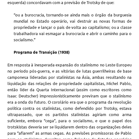
esquerda) concordavam com a previsão de Trotsky de que:
“ou a burocracia, tornando-se ainda mais o órgão da burguesia
mundial no Estado operário, vai destruir as novas formas de
propriedade e lançar o país de volta ao capitalismo; ou a classe
trabalhadora vai esmagar a burocracia e abrir o caminho para o
socialismo.”
Programa de Transição (1938)
Em resposta à inesperada expansão do stalinismo no Leste Europeu
no período pós-guerra, e as vitórias de lutas guerrilheiras de base
camponesa lideradas por stalinistas na Ásia, ambas resultando na
liquidação das relações de propriedade capitalistas, Michel Pablo,
então líder da Quarta Internacional (assim como escritores como
Isaac Deutscher) impressionisticamente previram que o stalinismo
era a onda do futuro. O corolário era que o programa da revolução
política contra os stalinistas, como defendido por Trotsky, estava
ultrapassado, que os partidos stalinistas agiriam como arma
suficiente, embora “cega”, para o socialismo, e que o papel dos
trotskistas deveria ser se liquidarem dentro das organizações deles
para “afiarem” as armas cegas. As previsões promissoras de Pablo