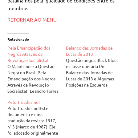
batalhamos pela igualdade de condições entre os
membros.
RETORNAR AO MENU
Relacionado
Pela Emancipação dos
Balanço das Jornadas de
Negros Através da
Lutas de 2013
Revolução Socialista!
Questão negra, Black Blocs
O Marxismo e a Questão
e classe operária Um
Negra no Brasil Pela
Balanço das Jornadas de
Emancipação dos Negros
Lutas de 2013 e Algumas
Através da Revolução
Posições na Esquerda
Socialista! Leandro Torres
Rodolfo Kaleb, janeiro de
Maio de 2012 Desde a
2014 No último ano, o
Pelo Trotskismo!
sua gênese o modo de
Brasil da “Pax Petista”,
Pelo Trotskismo!Este
produção capitalista
com a relativa estabilidade
documento é uma
sustenta as mais variadas
política da última década,
tradução da revista 1917,
formas de opressão, que
simplesmente ruiu diante
n° 3 (Março de 1987). Ele
possuem uma expressão
de nossos olhos. A…
foi adotado originalmente
para além da exploração