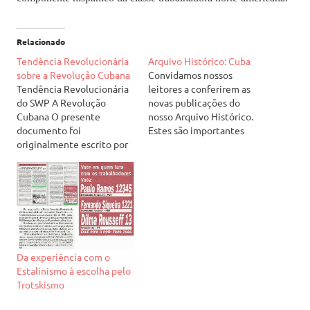
Relacionado
Tendência Revolucionária
Arquivo Histórico: Cuba
sobre a Revolução Cubana
Convidamos nossos
Tendência Revolucionária
leitores a conferirem as
do SWP A Revolução
novas publicações do
Cubana O presente
nosso Arquivo Histórico.
documento foi
Estes são importantes
originalmente escrito por
artigos publicados pelos
Shane Mage em 1961,
predecessores políticos do
enquanto resolução da
Reagrupamento
Tendência Revolucionária
Revolucionário sobre o
para o Congresso da Young
tema da Revolução Cubana
Socialist Alliance, grupo de
e do Estado operário
juventude do Socialist
deformado que ela criou. O
Workers Party dos EUA
primeiro foi um dos artigos
(SWP). Ela foi reimpressa
escritos pela Tendência
Da experiência com o
em julho/agosto de 1964
Revolucionária do SWP
Estalinismo à escolha pelo
em Spartacist No. 2,…
norte-americano (TR…
Trotskismo