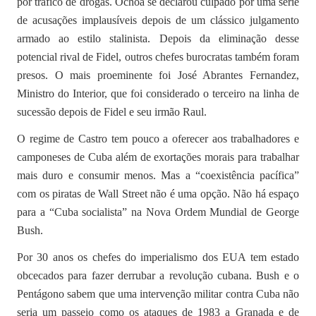
por tráfico de drogas. Ochoa se declarou culpado por uma série
de acusações implausíveis depois de um clássico julgamento
armado ao estilo stalinista. Depois da eliminação desse
potencial rival de Fidel, outros chefes burocratas também foram
presos. O mais proeminente foi José Abrantes Fernandez,
Ministro do Interior, que foi considerado o terceiro na linha de
sucessão depois de Fidel e seu irmão Raul.
O regime de Castro tem pouco a oferecer aos trabalhadores e
camponeses de Cuba além de exortações morais para trabalhar
mais duro e consumir menos. Mas a “coexistência pacífica”
com os piratas de Wall Street não é uma opção. Não há espaço
para a “Cuba socialista” na Nova Ordem Mundial de George
Bush.
Por 30 anos os chefes do imperialismo dos EUA tem estado
obcecados para fazer derrubar a revolução cubana. Bush e o
Pentágono sabem que uma intervenção militar contra Cuba não
seria um passeio como os ataques de 1983 a Granada e de