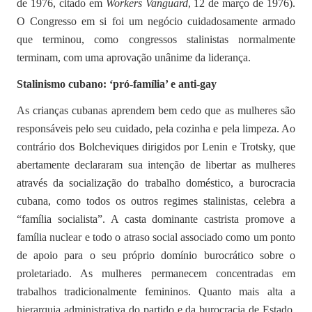
de 1976, citado em
Workers Vanguard
, 12 de março de 1976).
O Congresso em si foi um negócio cuidadosamente armado
que terminou, como congressos stalinistas normalmente
terminam, com uma aprovação unânime da liderança.
Stalinismo cubano: ‘pró-família’ e anti-gay
As crianças cubanas aprendem bem cedo que as mulheres são
responsáveis pelo seu cuidado, pela cozinha e pela limpeza. Ao
contrário dos Bolcheviques dirigidos por Lenin e Trotsky, que
abertamente declararam sua intenção de libertar as mulheres
através da socialização do trabalho doméstico, a burocracia
cubana, como todos os outros regimes stalinistas, celebra a
“família socialista”. A casta dominante castrista promove a
família nuclear e todo o atraso social associado como um ponto
de apoio para o seu próprio domínio burocrático sobre o
proletariado. As mulheres permanecem concentradas em
trabalhos tradicionalmente femininos. Quanto mais alta a
hierarquia administrativa do partido e da burocracia de Estado,