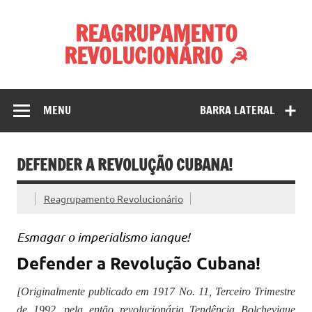
Skip
to
REAGRUPAMENTO
content
REVOLUCIONÁRIO ☭
MENU
BARRA LATERAL
DEFENDER A REVOLUÇÃO CUBANA!
Reagrupamento Revolucionário
Esmagar o imperialismo ianque!
Defender a Revolução Cubana!
[Originalmente publicado em 1917 No. 11, Terceiro Trimestre
de 1992, pela então revolucionária Tendência Bolchevique