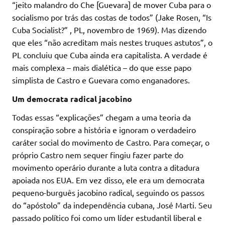
“jeito malandro do Che [Guevara] de mover Cuba para o
socialismo por trás das costas de todos” (Jake Rosen, “Is
Cuba Socialist?” , PL, novembro de 1969). Mas dizendo
que eles “não acreditam mais nestes truques astutos”, o
PL concluiu que Cuba ainda era capitalista. A verdade é
mais complexa – mais dialética – do que esse papo
simplista de Castro e Guevara como enganadores.
Um democrata radical jacobino
Todas essas “explicações” chegam a uma teoria da
conspiração sobre a história e ignoram o verdadeiro
caráter social do movimento de Castro. Para começar, o
próprio Castro nem sequer fingiu fazer parte do
movimento operário durante a luta contra a ditadura
apoiada nos EUA. Em vez disso, ele era um democrata
pequeno-burguês jacobino radical, seguindo os passos
do “apóstolo” da independência cubana, José Marti. Seu
passado político foi como um líder estudantil liberal e